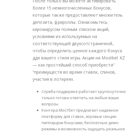
После только вы можете активировать
более 15 немногочисленных бонусов,
которые также предоставляют множитель
депозита, фрироллы. Ознакомьтесь
киромарусом полным списком акций,
условиями их используемых на
соответствующей двухсотстраничной,
чтобы определить ценное каждого бонуса
ддя вашего стиля игры. Акции на Mostbet KZ
— как простейший способ приобрести”
“преимуществ во время ставок, спинов,
участия в лотереях.
Служба поддержке работает круглосуточно
только готова ответить на любые ваши
вопросы.
Контора Мостбет предлагает надежное
платформу для ставок, игровые секции
пиппардом бонусами, бесплатные демо-
режимы и возможность ощущать реальное