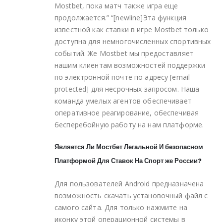
Mostbet, пока матч также игра еще
продолжается.” “[newline]Эта функция
известной как ставки в игре Mostbet только
доступна для немногочисленных спортивных
событий. Же Mostbet мы предоставляет
нашим клиентам возможностей поддержки
по электронной почте по адресу [email
protected] для несрочных запросом. Наша
команда умелых агентов обеспечивает
оперативное реагирование, обеспечивая
бесперебойную работу на нам платформе.
Является Ли Мостбет Легальной И безопасном
Платформой Для Ставок На Спорт же России?
Для пользователей Android предназначена
возможность скачать установочный файл с
самого сайта. Для только нажмите на
иконку этой операционной системы в