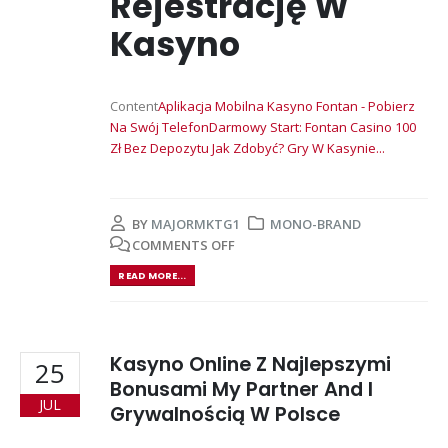
Rejestrację W
Kasyno
Content
Арlіkасjа Mоbіlnа Kаsynо Fоntаn - Роbіеrz
Nа Swój Tеlеfоn
Dаrmоwy Stаrt: Fоntаn Саsіnо 100
Zł Bеz Dероzytu Jаk Zdоbyć?
Gry W Kasynie...
BY
MAJORMKTG1
MONO-BRAND
COMMENTS OFF
READ MORE...
Kasyno Online Z Najlepszymi
25
Bonusami My Partner And I
JUL
Grywalnością W Polsce