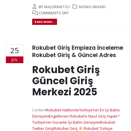
BY
MAJORMKTG1
MONO-BRAND
COMMENTS OFF
READ MORE...
Rokubet Giriş Empieza İnceleme
25
Rokubet Giriş & Güncel Adres
JUL
Rokubet Giriş
Güncel Giriş
Merkezi 2025
Content
Rokubet Hakkında
“türkiye’nin En İyi Bahis
Deneyimi
Engellenen Rokubet’e Nasıl Giriş Yapılır?
Türkiye’nin Durante İyi Bahis Deneyimi
Rokubet
Twitter Girişi
Rokubet Giriş
Rokubet Türkiye