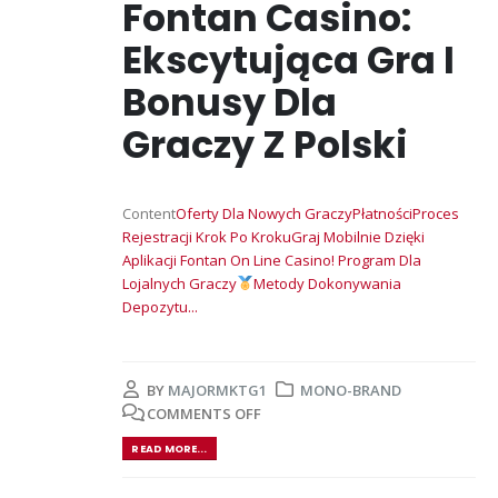
Fontan Casino:
Ekscytująca Gra I
Bonusy Dla
Graczy Z Polski
Content
Oferty Dla Nowych Graczy
Płatności
Proces
Rejestracji Krok Po Kroku
Graj Mobilnie Dzięki
Aplikacji Fontan On Line Casino!
Program Dla
Lojalnych Graczy
Metody Dokonywania
Depozytu...
BY
MAJORMKTG1
MONO-BRAND
COMMENTS OFF
READ MORE...