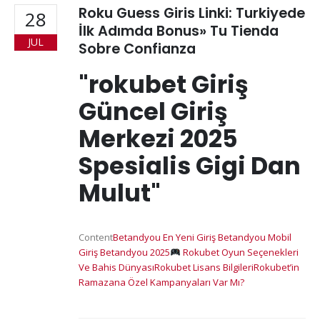
Roku Guess Giris Linki: Turkiyede
28
İlk Adımda Bonus» Tu Tienda
JUL
Sobre Confianza
"rokubet Giriş
Güncel Giriş
Merkezi 2025
Spesialis Gigi Dan
Mulut"
Content
Betandyou En Yeni Giriş Betandyou Mobil
Giriş Betandyou 2025
Rokubet Oyun Seçenekleri
Ve Bahis Dünyası
Rokubet Lisans Bilgileri
Rokubet’in
Ramazana Özel Kampanyaları Var Mı?