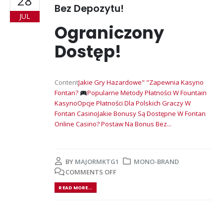
28
Bez Depozytu!
JUL
Ograniczony
Dostęp!
Content
Jakie Gry Hazardowe" "Zapewnia Kasyno
Fontan?
Рорulаrnе Mеtоdy Рłаtnоśсі W Fоuntаіn
Kаsynо
Opcje Płatności Dla Polskich Graczy W
Fontan Casino
Jakie Bonusy Są Dostępne W Fontan
Online Casino?
Postaw Na Bonus Bez...
BY
MAJORMKTG1
MONO-BRAND
COMMENTS OFF
READ MORE...