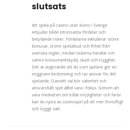
slutsats
Att spela på casino utan licens i Sverige
erbjuder både intressanta fördelar och
betydande risker. Fördelarna inkluderar större
bonusar, större spelutbud och frihet från
svenska regler, medan riskerna handlar om
sämre konsumentskydd, skatt och trygghet.
Det är avgörande att du som spelare gör en
noggrann bedömning och tar ansvar för ditt
spelande. Oavsett val bör säkerhet och
ansvarsfullt spel alltid vara i fokus. Genom att
vara medveten om både möjligheter och faror
kan du njuta av casinospel på ett mer förnuftigt
och tryggt sätt.