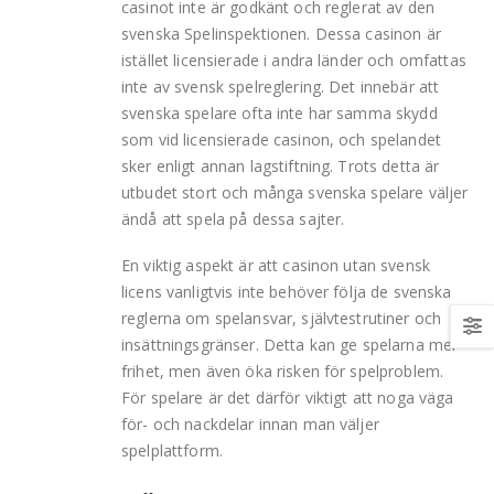
casinot inte är godkänt och reglerat av den
svenska Spelinspektionen. Dessa casinon är
istället licensierade i andra länder och omfattas
inte av svensk spelreglering. Det innebär att
svenska spelare ofta inte har samma skydd
som vid licensierade casinon, och spelandet
sker enligt annan lagstiftning. Trots detta är
utbudet stort och många svenska spelare väljer
ändå att spela på dessa sajter.
En viktig aspekt är att casinon utan svensk
licens vanligtvis inte behöver följa de svenska
reglerna om spelansvar, självtestrutiner och
insättningsgränser. Detta kan ge spelarna mer
frihet, men även öka risken för spelproblem.
För spelare är det därför viktigt att noga väga
för- och nackdelar innan man väljer
spelplattform.