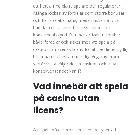
ett hett ämne bland spelare och regulatorer.
Många lockas av fördelar som större bonusar
och fler spelalternativ, medan riskerna ofta
handlar om säkerhet, rättssäkerhet och
konsumentskydd. Den här artikeln utforskar
både fördelar och risker med att spela på
casino utan svensk licens för att ge dig en tydlig
bild innan du bestämmer dig. Vi går igenom
varför vissa väljer dessa casinon och vilka
konsekvenser det kan få.
Vad innebär att spela
på casino utan
licens?
Att spela på casino utan licens betyder att