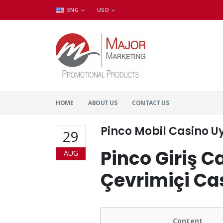
ENG
USD
HOME
ABOUT US
CONTACT US
Pinco Mobil Casino U
29
Pinco Giriş C
AUG
Çevrimiçi Cas
Content