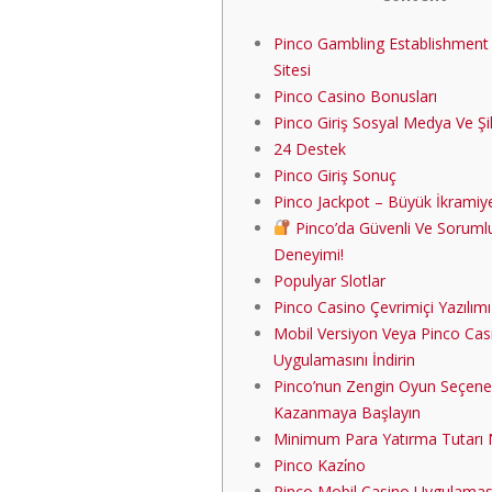
Pinco Gambling Establishmen
Sitesi
Pinco Casino Bonusları
Pinco Giriş Sosyal Medya Ve Şi
24 Destek
Pinco Giriş Sonuç
Pinco Jackpot – Büyük İkramiy
Pinco’da Güvenli Ve Soruml
Deneyimi!
Populyar Slotlar
Pinco Casino Çevrimiçi Yazılımı
Mobil Versiyon Veya Pinco Cas
Uygulamasını İndirin
Pinco’nun Zengin Oyun Seçenek
Kazanmaya Başlayın
Minimum Para Yatırma Tutarı 
Pinco Kazi̇no
Pinco Mobil Casino Uygulaması