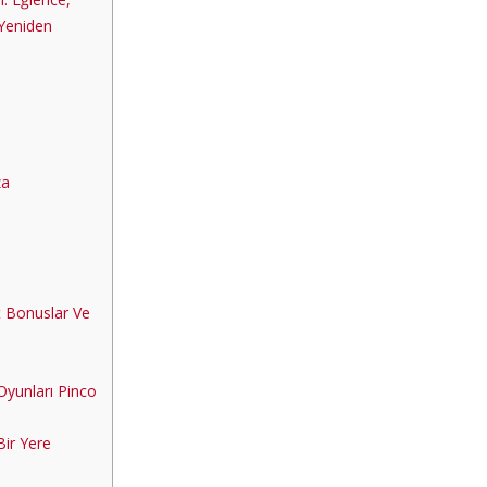
 Yeniden
za
t Bonuslar Ve
Oyunları Pinco
Bir Yere