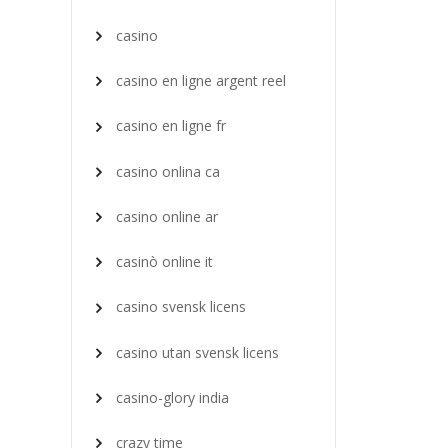
casino
casino en ligne argent reel
casino en ligne fr
casino onlina ca
casino online ar
casinò online it
casino svensk licens
casino utan svensk licens
casino-glory india
crazy time