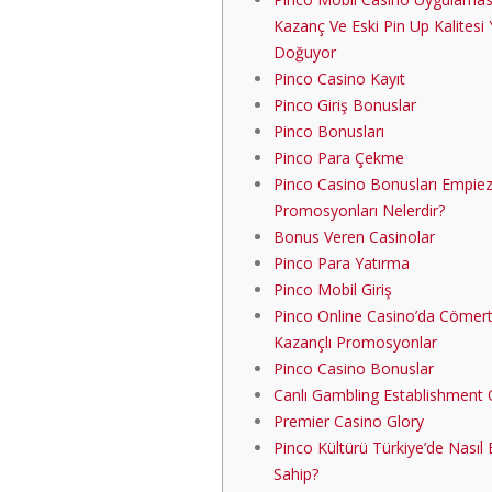
Kazanç Ve Eski Pin Up Kalitesi
Doğuyor
Pinco Casino Kayıt
Pinco Giriş Bonuslar
Pinco Bonusları
Pinco Para Çekme
Pinco Casino Bonusları Empie
Promosyonları Nelerdir?
Bonus Veren Casinolar
Pinco Para Yatırma
Pinco Mobil Giriş
Pinco Online Casino’da Cömer
Kazançlı Promosyonlar
Pinco Casino Bonuslar
Canlı Gambling Establishment 
Premier Casino Glory
Pinco Kültürü Türkiye’de Nasıl 
Sahip?