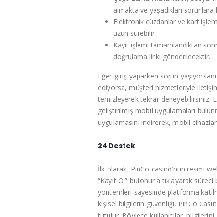
almakta ve yaşadıkları sorunlara 
Elektronik cüzdanlar ve kart işlem
uzun sürebilir.
Kayıt işlemi tamamlandıktan sonra
doğrulama linki gönderilecektir.
Eğer giriş yaparken sorun yaşıyorsanı
ediyorsa, müşteri hizmetleriyle iletişi
temizleyerek tekrar deneyebilirsiniz.
geliştirilmiş mobil uygulamaları bul
uygulamasını indirerek, mobil cihazları
24 Destek
İlk olarak, PinCo casino’nun resmi we
“Kayıt Ol” butonuna tıklayarak süreci b
yöntemleri sayesinde platforma katılmak
kişisel bilgilerin güvenliği, PinCo Ca
tutulur. Böylece kullanıcılar, bilgileri