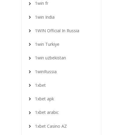
1win fr
1win India
1WIN Official In Russia
1win Turkiye
1win uzbekistan
1winRussia
1xbet
1xbet apk
1xbet arabic
1xbet Casino AZ