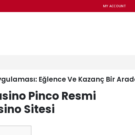
MY ACCOUNT
ygulaması: Eğlence Ve Kazanç Bir Ara
asino Pinco Resmi
ino Sitesi