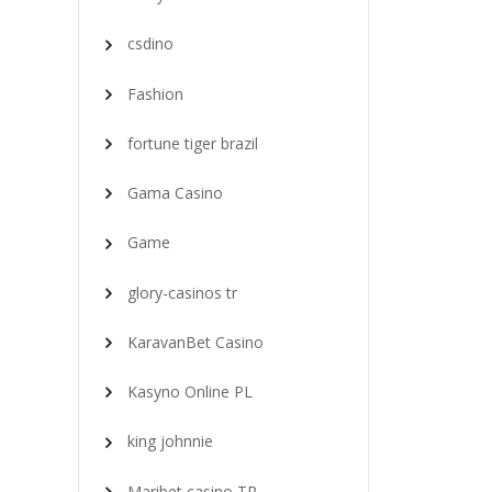
csdino
Fashion
fortune tiger brazil
Gama Casino
Game
glory-casinos tr
KaravanBet Casino
Kasyno Online PL
king johnnie
Maribet casino TR