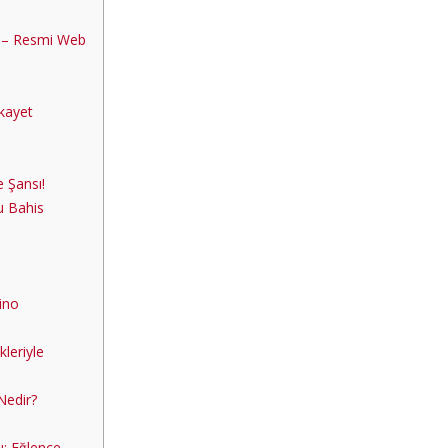
t – Resmi Web
kayet
e Şansı!
u Bahis
ino
leriyle
Nedir?
: Eğlence,