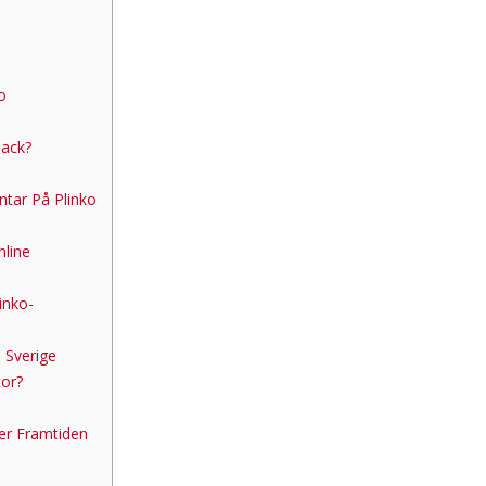
o
back?
ntar På Plinko
nline
inko-
 Sverige
tor?
Ser Framtiden