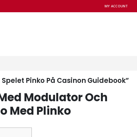
MY ACCOUNT
ya Spelet Pinko På Casinon Guidebook”
 Med Modulator Och
no Med Plinko