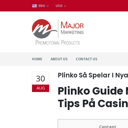
ENG
USD
HOME
ABOUT US
CONTACT US
Plinko Så Spelar I N
30
Plinko Guide
AUG
Tips På Casi
Content