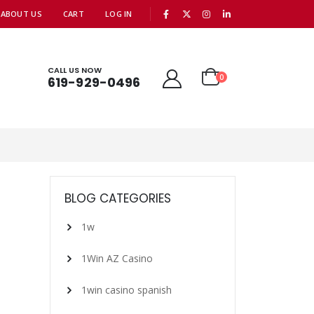
|
ABOUT US
CART
LOG IN
CALL US NOW
0
619-929-0496
BLOG CATEGORIES
1w
1Win AZ Casino
1win casino spanish