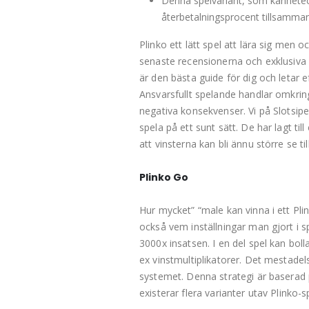
Denna spelvariant, som känneteck
återbetalningsprocent tillsammans
Plinko ett lätt spel att lära sig men 
senaste recensionerna och exklusiva r
är den bästa guide för dig och letar 
Ansvarsfullt spelande handlar omkring 
negativa konsekvenser. Vi på Slotsipe
spela på ett sunt sätt. De har lagt til
att vinsterna kan bli ännu större se till
Plinko Go
Hur mycket” “male kan vinna i ett Pli
också vem inställningar man gjort i sp
3000x insatsen. I en del spel kan boll
ex vinstmultiplikatorer. Det mestadel
systemet. Denna strategi är baserad på
existerar flera varianter utav Plinko