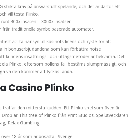
G strikta krav på ansvarsfullt spelande, och det är därför ett
ch vill testa Plinko.
r runt 400x insaten – 3000x insatsen.
r från traditionella symbolbaserade automater.
iellt att ta hänsyn till kasinots licens och rykte för att
olla in bonuserbjudandena som kan förbättra noise
l att kundens insättnings- och uttagsmetoder är bekväma. Det
 spela Plinko, eftersom bollens fall bestäms slumpmässigt, och
säga va den kommer att lyckas landa.
a Casino Plinko
na träffar den mittersta kudden. Ett Plinko spel som även är
 Drop är This tree of Plinko från Print Studios. Spelutvecklaren
ag, Relax Gambling.
lk över 18 år som är bosatta i Sverige.