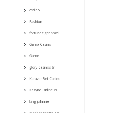
csdino
Fashion
fortune tiger brazil
Gama Casino
Game
glory-casinos tr
KaravanBet Casino
Kasyno Online PL
king johnnie
Maribet casino TR