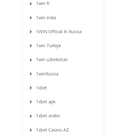
1win fr
1win India
1WIN Official In Russia
1win Turkiye
1win uzbekistan
1winRussia
1xbet
1xbet apk
1xbet arabic
1xbet Casino AZ