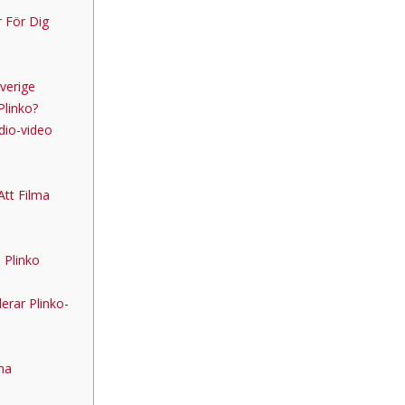
r För Dig
Sverige
Plinko?
dio-video
Att Filma
 Plinko
erar Plinko-
nna