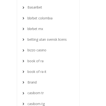
Basaribet
bbrbet colombia
bbrbet mx
betting utan svensk licens
bizzo casino
book of ra
book of ra it
Brand
casibom tr
casibom-tg