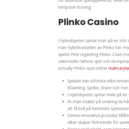
för autentisk spelupplevelse, vilket 
temporär lösning.
Plinko Casino
I hybridspelen spelar man på en slot 
man hybridvarianter av Plinko har mu
spelet Pine regarding Plinko 2 kan man
säkerställa rättvist spel och slumpm
actually Plinko-spel online
realmaryla
Spelare kan utforska olika teman,
BGaming, Spribe, Share och mer.
I hybridspelen spelar male på en 
Är man osäker på omkring du håll
att få koll på hemmets spelvanor
Denna innovativa prozedur tillåter
vilket skapar förtroende för spelet