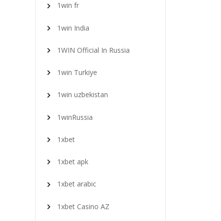
1win fr
1win India
1WIN Official In Russia
1win Turkiye
1win uzbekistan
1winRussia
1xbet
1xbet apk
1xbet arabic
1xbet Casino AZ