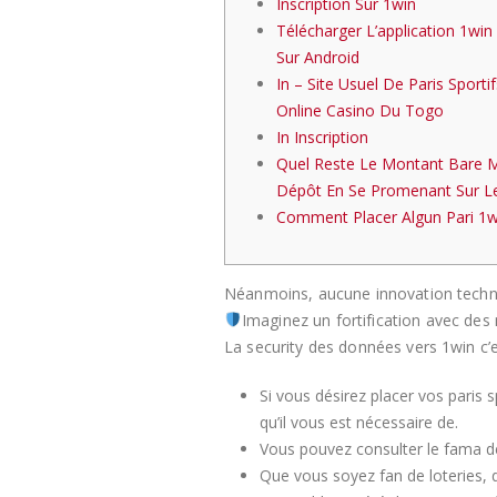
Inscription Sur 1win
Télécharger L’application 1win
Sur Android
In – Site Usuel De Paris Sporti
Online Casino Du Togo
In Inscription
Quel Reste Le Montant Bare
Dépôt En Se Promenant Sur Le
Comment Placer Algun Pari 1w
Néanmoins, aucune innovation techno
Imaginez un fortification avec 
La security des données vers 1win c’e
Si vous désirez placer vos paris 
qu’il vous est nécessaire de.
Vous pouvez consulter le fama d
Que vous soyez fan de loteries,