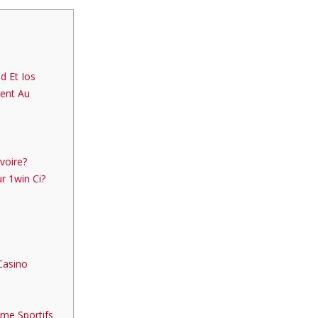
d Et Ios
gent Au
ivoire?
 1win Ci?
Casino
ome Sportifs