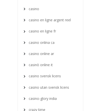
casino
casino en ligne argent reel
casino en ligne fr
casino onlina ca
casino online ar
casinò online it
casino svensk licens
casino utan svensk licens
casino-glory india
crazy time