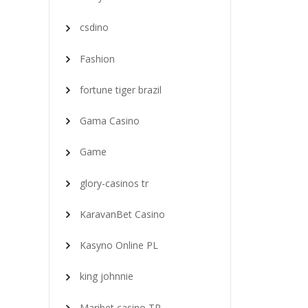
csdino
Fashion
fortune tiger brazil
Gama Casino
Game
glory-casinos tr
KaravanBet Casino
Kasyno Online PL
king johnnie
Maribet casino TR