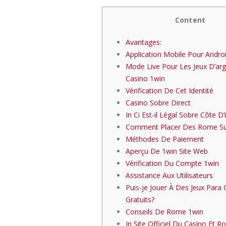
Content
Avantages:
Application Mobile Pour Androi
Mode Live Pour Les Jeux D’ar
Casino 1win
Vérification De Cet Identité
Casino Sobre Direct
In Ci Est-il Légal Sobre Côte D’
Comment Placer Des Rome Sur
Méthodes De Paiement
Aperçu De 1win Site Web
Vérification Du Compte 1win
Assistance Aux Utilisateurs
Puis-je Jouer À Des Jeux Para 
Gratuits?
Conseils De Rome 1win
In Site Officiel Du Casino Et R