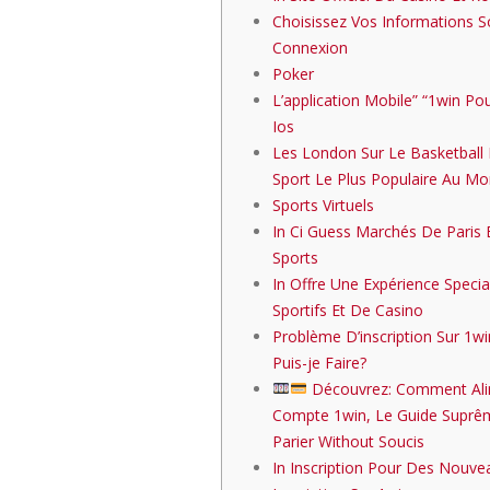
Choisissez Vos Informations S
Connexion
Poker
L’application Mobile” “1win Po
Ios
Les London Sur Le Basketball 
Sport Le Plus Populaire Au M
Sports Virtuels
In Ci Guess Marchés De Paris 
Sports
In Offre Une Expérience Specia
Sportifs Et De Casino
Problème D’inscription Sur 1wi
Puis-je Faire?
Découvrez: Comment Ali
Compte 1win, Le Guide Suprê
Parier Without Soucis
In Inscription Pour Des Nouve