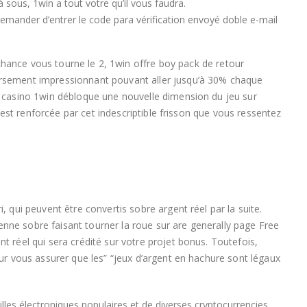
 sous, 1win a tout votre qu’il vous faudra.
demander d’entrer le code para vérification envoyé doble e-mail
hance vous tourne le 2, 1win offre boy pack de retour
rsement impressionnant pouvant aller jusqu’à 30% chaque
 casino 1win débloque une nouvelle dimension du jeu sur
eu est renforcée par cet indescriptible frisson que vous ressentez
, qui peuvent être convertis sobre argent réel par la suite.
dienne sobre faisant tourner la roue sur are generally page Free
 réel qui sera crédité sur votre projet bonus. Toutefois,
ur vous assurer que les” “jeux d’argent en hachure sont légaux
uilles électroniques populaires et de diverses cryptocurrencies.