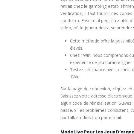
retrait chez le gambling establishmen
vérification, il faut fournir des copi
conduire). Ensuite, il peut être utile
vidéo, où le joueur devra se prendre 
Cette méthode offre la possibilit
élevés.
Chez 1Win, nous comprenons que t
expérience de jeu durante ligne.
Testez cet chance avec technical
1Win.
Sur la page de connexion, cliquez en 
Saisissez votre adresse électronique
algun code de réinitialisation. Suiv
passe. Si les problèmes consistent, co
par talk en direct ou par e-mail.
Mode Live Pour Les Jeux D’argen