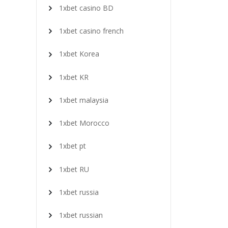
1xbet casino BD
1xbet casino french
1xbet Korea
1xbet KR
1xbet malaysia
1xbet Morocco
1xbet pt
1xbet RU
1xbet russia
1xbet russian