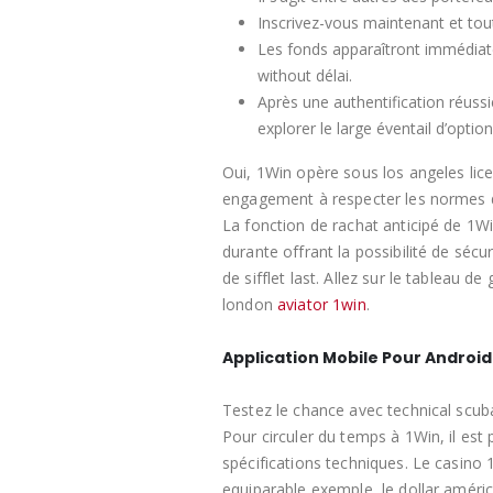
Inscrivez-vous maintenant et tout 
Les fonds apparaîtront immédia
without délai.
Après une authentification réuss
explorer le large éventail d’option
Oui, 1Win opère sous los angeles lic
engagement à respecter les normes de
La fonction de rachat anticipé de 1Wi
durante offrant la possibilité de sécu
de sifflet last. Allez sur le tableau d
london
aviator 1win
.
Application Mobile Pour Android 
Testez le chance avec technical scub
Pour circuler du temps à 1Win, il est 
spécifications techniques. Le casino
equiparable exemple, le dollar améric