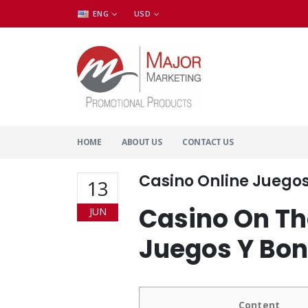
ENG
USD
HOME
ABOUT US
CONTACT US
Casino Online Juego
13
Casino On Th
JUN
Juegos Y Bon
Content