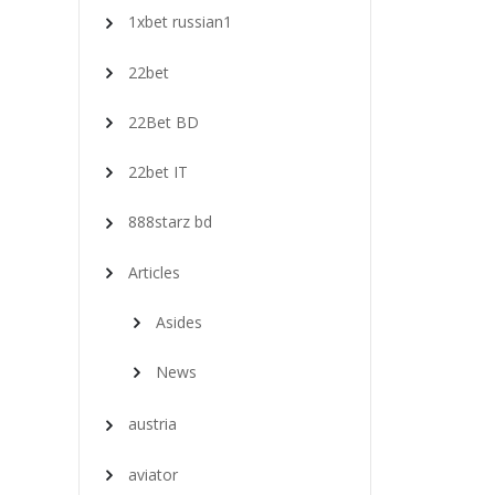
1xbet russian1
22bet
22Bet BD
22bet IT
888starz bd
Articles
Asides
News
austria
aviator