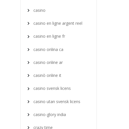
casino
casino en ligne argent reel
casino en ligne fr
casino onlina ca
casino online ar
casinò online it
casino svensk licens
casino utan svensk licens
casino-glory india
crazy time