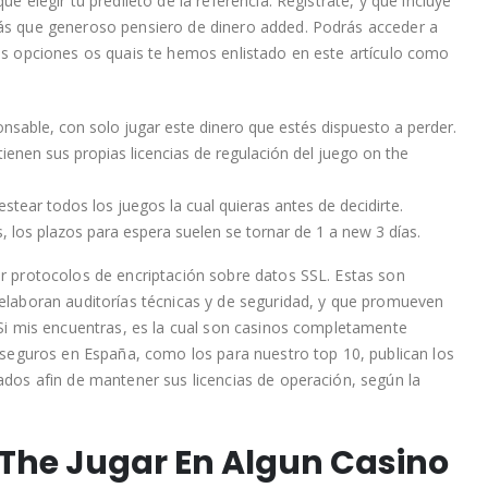
e elegir tu predileto de la referencia. Regístrate, y que incluye
ás que generoso pensiero de dinero added. Podrás acceder a
as opciones os quais te hemos enlistado en este artículo como
onsable, con solo jugar este dinero que estés dispuesto a perder.
ienen sus propias licencias de regulación del juego on the
tear todos los juegos la cual quieras antes de decidirte.
s, los plazos para espera suelen se tornar de 1 a new 3 días.
r protocolos de encriptación sobre datos SSL. Estas son
elaboran auditorías técnicas y de seguridad, y que promueven
 Si mis encuentras, es la cual son casinos completamente
e seguros en España, como los para nuestro top 10, publican los
ados afin de mantener sus licencias de operación, según la
he Jugar En Algun Casino