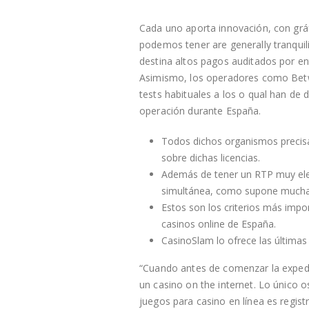
Cada uno aporta innovación, con grá
podemos tener are generally tranquil
destina altos pagos auditados por e
Asimismo, los operadores como Betway
tests habituales a los o qual han de
operación durante España.
Todos dichos organismos precisan
sobre dichas licencias.
Además de tener un RTP muy ele
simultánea, como supone muchas
Estos son los criterios más impor
casinos online de España.
CasinoSlam lo ofrece las últimas
“Cuando antes de comenzar la expedi
un casino on the internet. Lo único o
juegos para casino en línea es regis