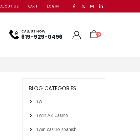
|
ABOUT US
CART
LOG IN
CALL US NOW
0
619-929-0496
BLOG CATEGORIES
1w
1Win AZ Casino
1win casino spanish