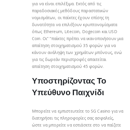
για να είναι επιλέξιμα. Εκτός από τις
παραδοσιακές μεθόδους παραστατικών
νομισμάτων, οι παίκτες έχουν επίσης τη
δυνατότητα να επιλέξουν κρυπτονομίσματα
όπως Ethereum, Litecoin, Dogecoin και USD
Coin. Οι” “παίκτες πρέπει να ικανοποιήσουν μια
απαίτηση στοιχηματισμού 35 φορών για να
κάνουν ανάληψη των χρημάτων μπόνους, ενώ
για τις δωρεάν περιστροφές απαιτείται
απαίτηση στοιχηματισμού 45 φορών.
Υποστηρίζοντας Το
Υπεύθυνο Παιχνίδι
Μπορείτε να εμπιστευτείτε το SG Casino για να
διατηρήσει τις πληροφορίες σας ασφαλείς,
ώστε να μπορείτε να εστιάσετε στο να παίζετε