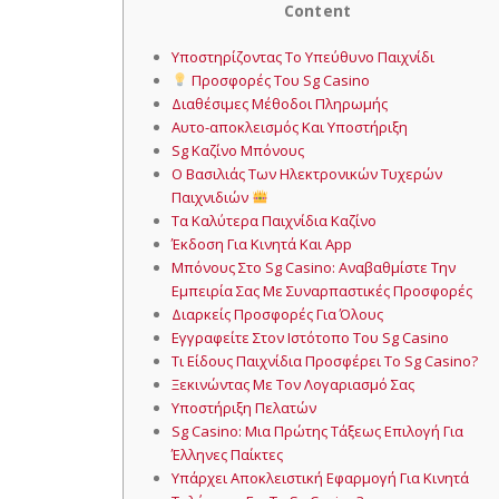
Content
Υποστηρίζοντας Το Υπεύθυνο Παιχνίδι
Προσφορές Του Sg Casino
Διαθέσιμες Μέθοδοι Πληρωμής
Αυτο-αποκλεισμός Και Υποστήριξη
Sg Καζίνο Μπόνους
Ο Βασιλιάς Των Ηλεκτρονικών Τυχερών
Παιχνιδιών
Τα Καλύτερα Παιχνίδια Καζίνο
Έκδοση Για Κινητά Και App
Μπόνους Στο Sg Casino: Αναβαθμίστε Την
Εμπειρία Σας Με Συναρπαστικές Προσφορές
Διαρκείς Προσφορές Για Όλους
Εγγραφείτε Στον Ιστότοπο Του Sg Casino
Τι Είδους Παιχνίδια Προσφέρει Το Sg Casino?
Ξεκινώντας Με Τον Λογαριασμό Σας
Υποστήριξη Πελατών
Sg Casino: Μια Πρώτης Τάξεως Επιλογή Για
Έλληνες Παίκτες
Υπάρχει Αποκλειστική Εφαρμογή Για Κινητά