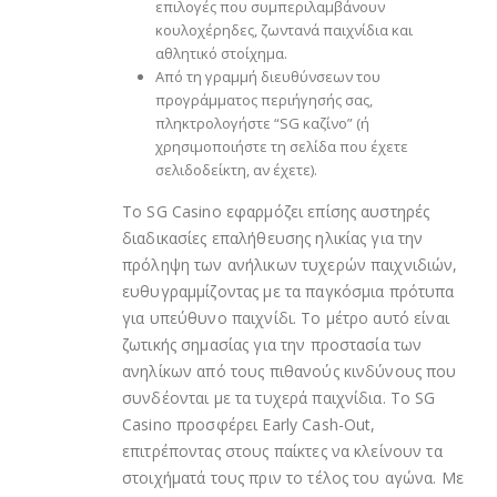
επιλογές που συμπεριλαμβάνουν
κουλοχέρηδες, ζωντανά παιχνίδια και
αθλητικό στοίχημα.
Από τη γραμμή διευθύνσεων του
προγράμματος περιήγησής σας,
πληκτρολογήστε “SG καζίνο” (ή
χρησιμοποιήστε τη σελίδα που έχετε
σελιδοδείκτη, αν έχετε).
Το SG Casino εφαρμόζει επίσης αυστηρές
διαδικασίες επαλήθευσης ηλικίας για την
πρόληψη των ανήλικων τυχερών παιχνιδιών,
ευθυγραμμίζοντας με τα παγκόσμια πρότυπα
για υπεύθυνο παιχνίδι. Το μέτρο αυτό είναι
ζωτικής σημασίας για την προστασία των
ανηλίκων από τους πιθανούς κινδύνους που
συνδέονται με τα τυχερά παιχνίδια. Το SG
Casino προσφέρει Early Cash-Out,
επιτρέποντας στους παίκτες να κλείνουν τα
στοιχήματά τους πριν το τέλος του αγώνα. Με