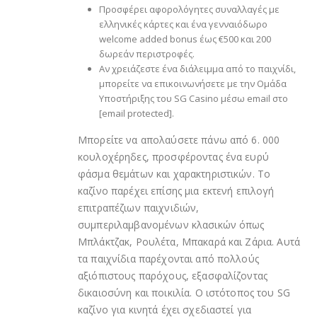
Προσφέρει αφορολόγητες συναλλαγές με
ελληνικές κάρτες και ένα γενναιόδωρο
welcome added bonus έως €500 και 200
δωρεάν περιστροφές.
Αν χρειάζεστε ένα διάλειμμα από το παιχνίδι,
μπορείτε να επικοινωνήσετε με την Ομάδα
Υποστήριξης του SG Casino μέσω email στο
[email protected].
Μπορείτε να απολαύσετε πάνω από 6. 000
κουλοχέρηδες, προσφέροντας ένα ευρύ
φάσμα θεμάτων και χαρακτηριστικών. Το
καζίνο παρέχει επίσης μια εκτενή επιλογή
επιτραπέζιων παιχνιδιών,
συμπεριλαμβανομένων κλασικών όπως
Μπλάκτζακ, Ρουλέτα, Μπακαρά και Ζάρια. Αυτά
τα παιχνίδια παρέχονται από πολλούς
αξιόπιστους παρόχους, εξασφαλίζοντας
δικαιοσύνη και ποικιλία. Ο ιστότοπος του SG
καζίνο για κινητά έχει σχεδιαστεί για