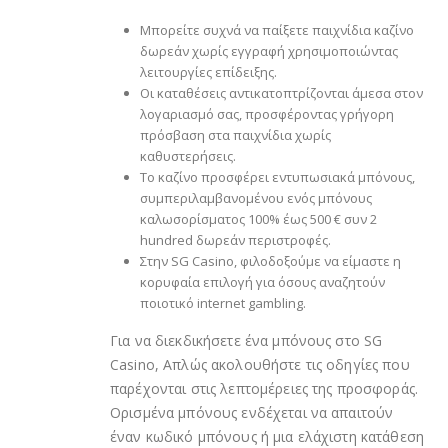
Μπορείτε συχνά να παίξετε παιχνίδια καζίνο
δωρεάν χωρίς εγγραφή χρησιμοποιώντας
λειτουργίες επίδειξης.
Οι καταθέσεις αντικατοπτρίζονται άμεσα στον
λογαριασμό σας, προσφέροντας γρήγορη
πρόσβαση στα παιχνίδια χωρίς
καθυστερήσεις.
Το καζίνο προσφέρει εντυπωσιακά μπόνους,
συμπεριλαμβανομένου ενός μπόνους
καλωσορίσματος 100% έως 500 € συν 2
hundred δωρεάν περιστροφές.
Στην SG Casino, φιλοδοξούμε να είμαστε η
κορυφαία επιλογή για όσους αναζητούν
ποιοτικό internet gambling.
Για να διεκδικήσετε ένα μπόνους στο SG
Casino, Απλώς ακολουθήστε τις οδηγίες που
παρέχονται στις λεπτομέρειες της προσφοράς.
Ορισμένα μπόνους ενδέχεται να απαιτούν
έναν κωδικό μπόνους ή μια ελάχιστη κατάθεση