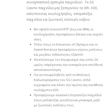
συναρπαστική εμπειρία παιχνιδιού. Τα SG
Casino παιχνίδια μας ξεπερνούν τα 6th. 000,
καλύπτοντας κουλοχέρηδες, επιτραπέζια
παιχνίδια και ζωντανές επιλογές καζίνο.
Με υψηλά ποσοστά RTP (έως και 98%), οι
κουλοχέρηδες προσφέρουν δίκαιες και συχνές
νίκες.
Τίτλοι όπως το Entrances of Olympus και το
Sweet Bonanza προσφέρουν γύρους μπόνους
και μεγάλες πιθανότητες τζακπότ.
Θα κλείσουμε τον λογαριασμό σας εντός 24
ωρών, παρέχοντας την ευκαιρία για υπεύθυνη
αποστασιοποίηση.
Για να επωφεληθείτε από το Μπόνους
Καλωσορίσματος του SG Casino, απλά
εγγραφείτε και κάντε την πρώτη σας κατάθεση
τουλάχιστον €20.
Προσφέρουμε κλασικά επιτραπέζια παιχνίδια
όπως μπλάκτζακ, ρουλέτα και μπακαρά, μαζί
με ζωντανές εκδόσεις τους.