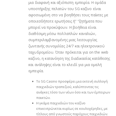
μια διαφανή και αξιόπιστη εμπειρία. Η ομάδα
υποστήριξης πελατών του SG καζίνο είναι
αφοσιωμένη στο να βοηθήσει τους παίκτες με
οποιεσδήποτε ερωτήσεις ή” “ζητήματα που
μπορεί να προκύψουν. Η βοήθεια είναι
διαθέσιμη μέσω πολλαπλών καναλιών,
συμπεριλαμβανομένης μιας λειτουργίας
ζωντανής συνομιλίας 24/7 και ηλεκτρονικού
ταχυδρομείου. Όταν πρόκειται για on the web
καζίνο, η κατανόηση της διαδικασίας κατάθεσης
και ανάληψης είναι το κλειδί για μια ομαλή
εμπειρία.
Το SG Casino προσφέρει μια εκτενή συλλογή
παιχνιδιών τραπεζιού, καλύπτοντας τις
ανάγκες τόσο των νέων όσο και των έμπειρων
παικτών.
Η γκάμα παιχνιδιών του καζίνο
επικεντρώνεται κυρίως σε κουλοχέρηδες, με
τίτλους από γνωστούς παρόχους παιχνιδιών.