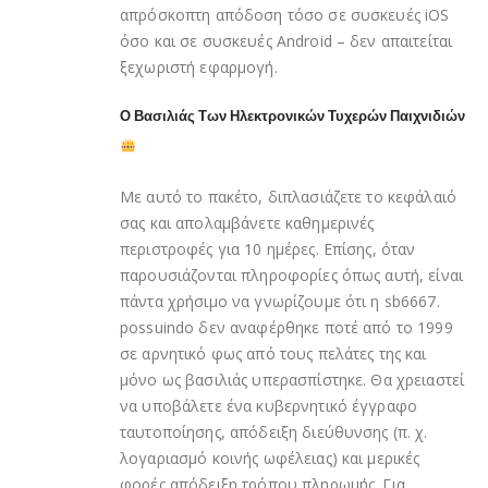
απρόσκοπτη απόδοση τόσο σε συσκευές iOS
όσο και σε συσκευές Android – δεν απαιτείται
ξεχωριστή εφαρμογή.
Ο Βασιλιάς Των Ηλεκτρονικών Τυχερών Παιχνιδιών
Με αυτό το πακέτο, διπλασιάζετε το κεφάλαιό
σας και απολαμβάνετε καθημερινές
περιστροφές για 10 ημέρες. Επίσης, όταν
παρουσιάζονται πληροφορίες όπως αυτή, είναι
πάντα χρήσιμο να γνωρίζουμε ότι η sb6667.
possuindo δεν αναφέρθηκε ποτέ από το 1999
σε αρνητικό φως από τους πελάτες της και
μόνο ως βασιλιάς υπερασπίστηκε. Θα χρειαστεί
να υποβάλετε ένα κυβερνητικό έγγραφο
ταυτοποίησης, απόδειξη διεύθυνσης (π. χ.
λογαριασμό κοινής ωφέλειας) και μερικές
φορές απόδειξη τρόπου πληρωμής. Για