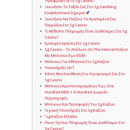
Τηλέφωνα Για Το Sg Casino?
Ξεκινήστε Το Ταξίδι Σας Στο Sg Gambling
Establishment Σήμερα!
Ξεκινήστε Να Παίζετε Τα Αγαπημένα Σας
Παιχνίδια Στο Sg Casino
Τί Μέθοδοι Πληρωμής Είναι Διαθέσιμες Στο Sg
Casino?
Εμπειρία Χρήστη Στο Sg Casino
Sg Casino – Το Απόλυτο On The Internet Καζίνο
Με Μπόνους Έως €500!
Μπόνους Για Αθλητικά Στο Sg Καζίνο
Υποστήριξη 24/7
Κάντε Μια Κατάθεση Στο Λογαριασμό Σας Στο
Sg Casino
Μπόνους Κρυπτονομισμάτων Έως One
Hundred Mbtc + A Hundred Δωρεάν
Περιστροφές
Μπόνους Και Προσφορές Του Sg Καζίνο
Τεχνική Υποστήριξη Στο Sg Καζίνο
“sg Καζίνο Ελλάδα
Ποιοι Τρόποι Πληρωμής Είναι Διαθέσιμοι Στο
Sg Casino?