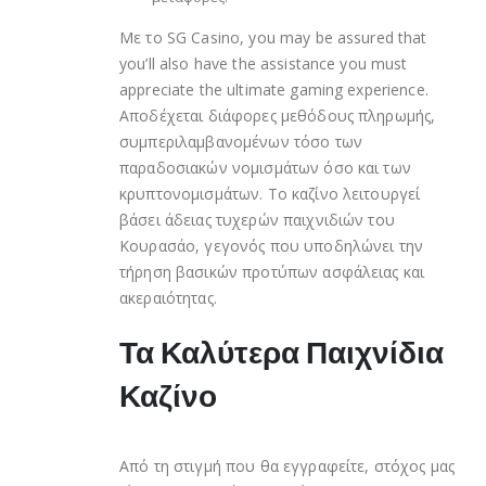
Με το SG Casino, you may be assured that
you’ll also have the assistance you must
appreciate the ultimate gaming experience.
Αποδέχεται διάφορες μεθόδους πληρωμής,
συμπεριλαμβανομένων τόσο των
παραδοσιακών νομισμάτων όσο και των
κρυπτονομισμάτων. Το καζίνο λειτουργεί
βάσει άδειας τυχερών παιχνιδιών του
Κουρασάο, γεγονός που υποδηλώνει την
τήρηση βασικών προτύπων ασφάλειας και
ακεραιότητας.
Τα Καλύτερα Παιχνίδια
Καζίνο
Από τη στιγμή που θα εγγραφείτε, στόχος μας