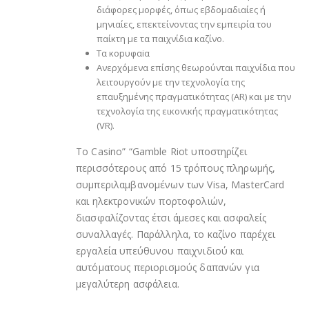
διάφορες μορφές, όπως εβδομαδιαίες ή
μηνιαίες, επεκτείνοντας την εμπειρία του
παίκτη με τα παιχνίδια καζίνο.
Τα κорυφαіα
Ανερχόμενα επίσης θεωρούνται παιχνίδια που
λειτουργούν με την τεχνολογία της
επαυξημένης πραγματικότητας (AR) και με την
τεχνολογία της εικονικής πραγματικότητας
(VR).
Το Casino” “Gamble Riot υποστηρίζει
περισσότερους από 15 τρόπους πληρωμής,
συμπεριλαμβανομένων των Visa, MasterCard
και ηλεκτρονικών πορτοφολιών,
διασφαλίζοντας έτσι άμεσες και ασφαλείς
συναλλαγές. Παράλληλα, το καζίνο παρέχει
εργαλεία υπεύθυνου παιχνιδιού και
αυτόματους περιορισμούς δαπανών για
μεγαλύτερη ασφάλεια.