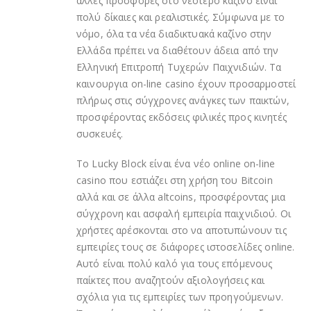
άλλες προσφορές στο νεότερο καζίνο είναι
πολύ δίκαιες και ρεαλιστικές. Σύμφωνα με το
νόμο, όλα τα νέα διαδικτυακά καζίνο στην
Ελλάδα πρέπει να διαθέτουν άδεια από την
Ελληνική Επιτροπή Τυχερών Παιχνιδιών. Τα
καινουργια on-line casino έχουν προσαρμοστεί
πλήρως στις σύγχρονες ανάγκες των παικτών,
προσφέροντας εκδόσεις φιλικές προς κινητές
συσκευές.
Το Lucky Block είναι ένα νέο online on-line
casino που εστιάζει στη χρήση του Bitcoin
αλλά και σε άλλα altcoins, προσφέροντας μια
σύγχρονη και ασφαλή εμπειρία παιχνιδιού. Οι
χρήστες αρέσκονται στο να αποτυπώνουν τις
εμπειρίες τους σε διάφορες ιστοσελίδες online.
Αυτό είναι πολύ καλό για τους επόμενους
παίκτες που αναζητούν αξιολογήσεις και
σχόλια για τις εμπειρίες των προηγούμενων.