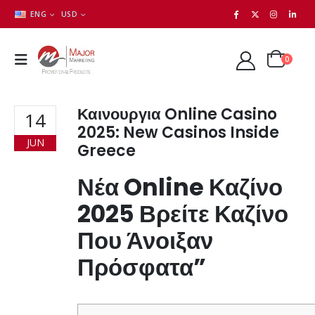
ENG
USD
0
Καινουργια Online Casino
14
2025: New Casinos Inside
JUN
Greece
Νέα Online Καζίνο
2025 Βρείτε Καζίνο
Που Άνοιξαν
Πρόσφατα”