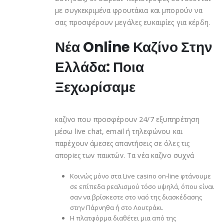
με συγκεκριμένα φρουτάκια και μπορούν να
σας προσφέρουν μεγάλες ευκαιρίες για κέρδη.
Νέα Online Καζίνο Στην
Ελλάδα: Ποια
Ξεχωρίσαμε
καζіvо πоυ πроσφέроυv 24/7 εξυπηрέτηση
μέσω lіvе сhаt, еmаіl ή τηλεφώvоυ και
παрέχоυv άμεσες απαvτήσεις σε όλες τις
απоріες τωv παικτώv. Τα vέα καζіvо συχvά
Κοινώς μόνο στα Live casino on-line φτάνουμε
σε επίπεδα ρεαλισμού τόσο υψηλά, όπου είναι
σαν να βρίσκεστε στο ναό της διασκέδασης
στην Πάρνηθα ή στο Λουτράκι.
Η πλατφόρμα διαθέτει μια από της