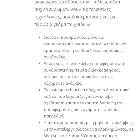
ανανεωμένες εκδόσεις των παλιών, αλλά
συχνά ενσωματώνουν τις τελευταίες
τεχνολογίες, μοναδικά μπόνους και μια
πλούσια γκάμα παιχνιδιών.
Ωστόσο, προορίζονται μόνο για
ενημερωτικούς σκοπούς και δεν πρέπει να
ερμηνεύονται ή να βασίζονται ως νομικές
συμβουλές.
Επομένως, τα νέα καζίνο προσφέρουν μια
συνδυαστική εμπειρία διασκέδασης και
ασφάλειας που ανταποκρίνεται στις
σύγχρονες ανάγκες.
Το Instaspin είναι ένα σύγχρονο διαδικτυακό
καζίνο που ξεχωρίζει για τον κομψό
σχεδιασμό και την εύχρηστη διεπαφή του,
προσφέροντας μια ευχάριστη εμπειρία
παιχνιδιού.
Η πλατφόρμα προσφέρει γρήγορες αναλήψεις,
με την επεξεργασία τους να ολοκληρώνεται σε
λίγα λεπτά, εξασφαλίζοντας μια άμεση