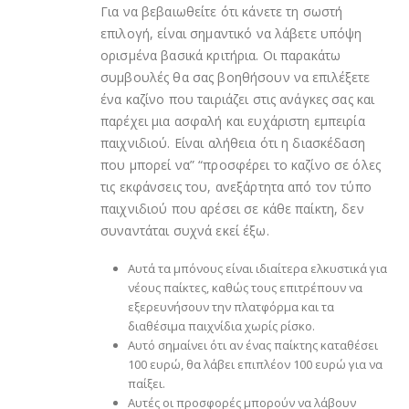
Για να βεβαιωθείτε ότι κάνετε τη σωστή
επιλογή, είναι σημαντικό να λάβετε υπόψη
ορισμένα βασικά κριτήρια. Οι παρακάτω
συμβουλές θα σας βοηθήσουν να επιλέξετε
ένα καζίνο που ταιριάζει στις ανάγκες σας και
παρέχει μια ασφαλή και ευχάριστη εμπειρία
παιχνιδιού. Είναι αλήθεια ότι η διασκέδαση
που μπορεί να” “προσφέρει το καζίνο σε όλες
τις εκφάνσεις του, ανεξάρτητα από τον τύπο
παιχνιδιού που αρέσει σε κάθε παίκτη, δεν
συναντάται συχνά εκεί έξω.
Αυτά τα μπόνους είναι ιδιαίτερα ελκυστικά για
νέους παίκτες, καθώς τους επιτρέπουν να
εξερευνήσουν την πλατφόρμα και τα
διαθέσιμα παιχνίδια χωρίς ρίσκο.
Αυτό σημαίνει ότι αν ένας παίκτης καταθέσει
100 ευρώ, θα λάβει επιπλέον 100 ευρώ για να
παίξει.
Αυτές οι προσφορές μπορούν να λάβουν