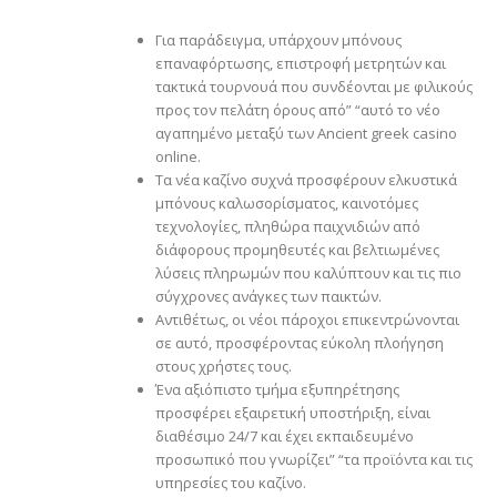
Για παράδειγμα, υπάρχουν μπόνους
επαναφόρτωσης, επιστροφή μετρητών και
τακτικά τουρνουά που συνδέονται με φιλικούς
προς τον πελάτη όρους από” “αυτό το νέο
αγαπημένο μεταξύ των Ancient greek casino
online.
Τα νέα καζίνο συχνά προσφέρουν ελκυστικά
μπόνους καλωσορίσματος, καινοτόμες
τεχνολογίες, πληθώρα παιχνιδιών από
διάφορους προμηθευτές και βελτιωμένες
λύσεις πληρωμών που καλύπτουν και τις πιο
σύγχρονες ανάγκες των παικτών.
Αντιθέτως, οι νέοι πάροχοι επικεντρώνονται
σε αυτό, προσφέροντας εύκολη πλοήγηση
στους χρήστες τους.
Ένα αξιόπιστο τμήμα εξυπηρέτησης
προσφέρει εξαιρετική υποστήριξη, είναι
διαθέσιμο 24/7 και έχει εκπαιδευμένο
προσωπικό που γνωρίζει” “τα προϊόντα και τις
υπηρεσίες του καζίνο.