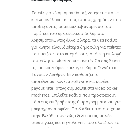
Το φίλτρο «Νόμισμα» θα ταξινομήσει αυτά τα
καζίνο ανάλογα με τους τύπους χρημάτων που
αποδέχονται, συμπεριλαμβανομένου του
Ευρώ και του αμερικανικού δολαρίου.
Χρησιμοποιώντας άλλα φίλτρα, τα νέα καζίνο
για κινητά είναι ιδιαίτερα δημοφιλή για παίκτες
που παίζουν στο κινητό τους, οπότε η επιλογή
του φίλτρου «Καζίνο για κινητά» θα σας δώσει
τις πιο καινούριες επιλογές. Καμία Γεννήτρια
Τυχαίων Αριθμών δεν καθορίζει το
αποτέλεσμα, κανένα software και κανένα
payout rate, όπως συμβαίνει στα video poker
machines. Επιλέξτε καζίνο που προσφέρουν
πόντους επιβράβευσης ή προγράμματα VIP για
μακροχρόνια οφέλη. Το διαδικτυακό στοίχημα
στην Ελλάδα συνεχώς εξελίσσεται, με νέες
στρατηγικές και τεχνολογίες που αλλάζουν το