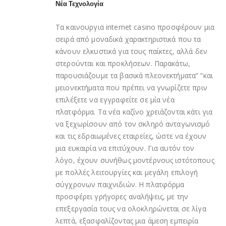
Νέα Τεχνολογία
Τα καινουργια internet casino προσφέρουν μια
σειρά από μοναδικά χαρακτηριστικά που τα
κάνουν ελκυστικά για τους παίκτες, αλλά δεν
στερούνται και προκλήσεων. Παρακάτω,
παρουσιάζουμε τα βασικά πλεονεκτήματα” “και
μειονεκτήματα που πρέπει να γνωρίζετε πριν
επιλέξετε να εγγραφείτε σε μία νέα
πλατφόρμα. Τα νέα καζίνο χρειάζονται κάτι για
να ξεχωρίσουν από τον σκληρό ανταγωνισμό
και τις εδραιωμένες εταιρείες, ώστε να έχουν
μια ευκαιρία να επιτύχουν. Για αυτόν τον
λόγο, έχουν συνήθως μοντέρνους ιστότοπους
με πολλές λειτουργίες και μεγάλη επιλογή
σύγχρονων παιχνιδιών. Η πλατφόρμα
προσφέρει γρήγορες αναλήψεις, με την
επεξεργασία τους να ολοκληρώνεται σε λίγα
λεπτά, εξασφαλίζοντας μια άμεση εμπειρία