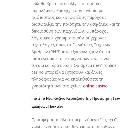
εδώ θα βρείτε ουκ ολίγες σπουδαίες
παραλλαγές. Επίσης, η συνεργασία με
αξιόπιστους και κορυφαίους παρόχους
διασφαλίζει την ποιότητα, την ασφάλεια και τη
δικαιοσύνη των παιχνιδιών. Οι πάροχοι
λογισμικού χρησιμοποιούν σύγχρονες
τεχνολογίες όπως οι Γεννήτριες Τυχαίων
Αριθμών (RNG) που εξασφαλίζουν ότι τα
αποτελέσματα των παιχνιδιών τους είναι
τυχαία και άρα δίκαια. Ορισμένα new” “online
casino μπορεί να ζητήσουν και άλλες
πληροφορίες για να επαληθεύσετε τη
γνησιότητα των στοιχείων
online casino
.
Γιατί Τα Νέα Καζίνο Κερδίζουν Την Προτίμηση Των
Ελλήνων Παικτών
Προσφέρουμε όλο το περιεχόμενο “ως έχει”,
χωρίς εγγυήσεις, και δεν είμαστε υπεύθυνοι