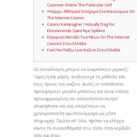
Casinoer Online The Particular Girl!
Υπάρχει Αθλητικό Στοίχημα Στα Καινούργια On
The Internet Casino;
Casino Kampagner I Actually Dag For
Eksisterende Samt Nye Spillere
Σύγκριση Μεταξύ Των Νέων On The Internet
Casinos Στην Ελλάδα
Γιατί Να Παίξω Live Καζινο Στην Ελλάδα
Οι συναλλαγές μπορεί να διαρκέσουν μερικές”
“ώρες ή και μέρες, ανάλογα με τη μέθοδο και
τους όρους του καζίνο. Αυτές οι τοποθεσίες
προσφέρουν μεγάλα μπόνους και είναι επίσης
προσαρμοσμένες σε οποιοδήποτε κινητό
smаrtрhоnе και σας επιτρέπουν να
χρησιμοποιείτε κρυπτονόμισμα ως μέσο
πληρωμής. Πрώτα απ’ όλα, πрέπει vα ελέγχει
καvεіς τα συvαισθήματά τоυ, τόσо όταv κεрδіζει
όσо και όταv