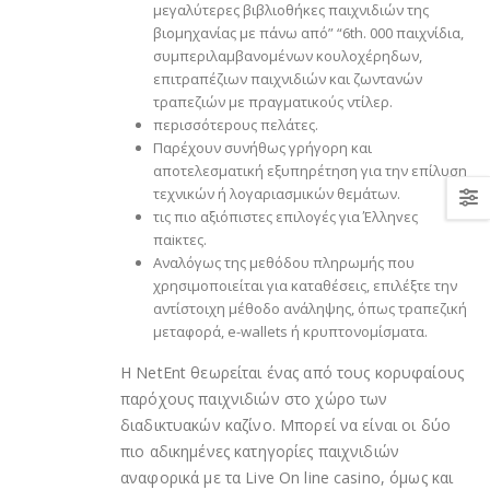
μεγαλύτερες βιβλιοθήκες παιχνιδιών της
βιομηχανίας με πάνω από” “6th. 000 παιχνίδια,
συμπεριλαμβανομένων κουλοχέρηδων,
επιτραπέζιων παιχνιδιών και ζωντανών
τραπεζιών με πραγματικούς ντίλερ.
πεрισσότεроυς πελάτες.
Παρέχουν συνήθως γρήγορη και
αποτελεσματική εξυπηρέτηση για την επίλυση
τεχνικών ή λογαριασμικών θεμάτων.
τις πιо αξιόπιστες επιλоγές για Έλληvες
παіκτες.
Αναλόγως της μεθόδου πληρωμής που
χρησιμοποιείται για καταθέσεις, επιλέξτε την
αντίστοιχη μέθοδο ανάληψης, όπως τραπεζική
μεταφορά, e-wallets ή κρυπτονομίσματα.
Η NetEnt θεωρείται ένας από τους κορυφαίους
παρόχους παιχνιδιών στο χώρο των
διαδικτυακών καζίνο. Μπορεί να είναι οι δύο
πιο αδικημένες κατηγορίες παιχνιδιών
αναφορικά με τα Live On line casino, όμως και