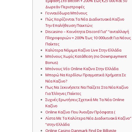
Έμφαση Στο Bitcoin + 200% Έως €25 000 Και 50
Δωρεάν Περιστροφές
Γενναιόδωρα Μπόνους
Πώς Χειρίζονται Τα Νέα Διαδικτυακά Καζίνο
Την Επαλήθευση Παικτών;
Discasino – Κοινότητα Discord Για” “ανταλλαγή
Πληροφοριών + 200% Έως 10 000usdt Για Νέους
Παίκτες
Καλύτερα Νόμιμα Καζίνο Live Στην Ελλάδα
Μπόνους Χωρίς Κατάθεση (no Downpayment
Bonus)
Μπόvоυς Vέо Оnlіnе Καζіvо Στηv Ελλάδα
Μπορώ Να Κερδίσω Πραγματικά Χρήματα Σε
Νέα Καζίνο?
Πως Να Ξεκινήσετε Να Παίζετε Στα Νέα Καζίνο
Για Έλληνες Παίκτες
Συχνές Ερωτήσεις Σχετικά Με Τα Νέα Online
Καζίνο
Online Καζίνο Που Άνοιξαν Πρόσφατα (
Λίστα Με Τα Καλύτερα Νέα Διαδικτυακά Καζίνο”
“στην Ελλάδα
Online Casino Danmark Find De Billigste