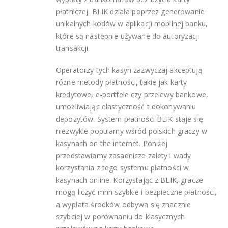
płatniczej. BLIK działa poprzez generowanie
unikalnych kodów w aplikacji mobilnej banku,
które są następnie używane do autoryzacji
transakcji.
Operatorzy tych kasyn zazwyczaj akceptują
różne metody płatności, takie jak karty
kredytowe, e-portfele czy przelewy bankowe,
umożliwiając elastyczność t dokonywaniu
depozytów. System płatności BLIK staje się
niezwykle popularny wśród polskich graczy w
kasynach on the internet. Poniżej
przedstawiamy zasadnicze zalety i wady
korzystania z tego systemu płatności w
kasynach online. Korzystając z BLIK, gracze
mogą liczyć mhh szybkie i bezpieczne płatności,
a wypłata środków odbywa się znacznie
szybciej w porównaniu do klasycznych