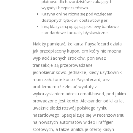
płatności dla hazardzistów szukających
wygody i bezpieczeństwa.
Kasyna online różnią się pod względem
dostępnych tytułów i dostawców gier.
Inną klasyczną opcją są przelewy bankowe –
standardowe i actually błyskawiczne.
Należy pamiętać, że karta Paysafecard działa
jak przedpłacony kupon, em który nie można
wypłacić żadnych środków, ponieważ
transakcje są przeprowadzane
jednokierunkowo. Jednakże, kiedy użytkownik
mum założone konto Paysafecard, bez
problemu może zlecać wypłaty z
wykorzystaniem adresu email-based, pod jakim
prowadzone jest konto. Aleksander od kilku lat
uważnie śledzi rozwój polskiego rynku
hazardowego. Specjalizuje się w recenzowaniu
najnowszych automatów wideo i raffgier
stołowych, a także analizuje ofertę kasyn