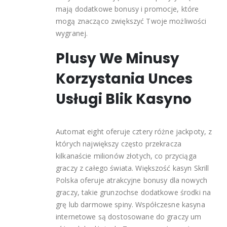
mają dodatkowe bonusy i promocje, które
mogą znacząco zwiększyć Twoje możliwości
wygranej.
Plusy We Minusy
Korzystania Unces
Usługi Blik Kasyno
Automat eight oferuje cztery różne jackpoty, z
których największy często przekracza
kilkanaście milionów złotych, co przyciąga
graczy z całego świata. Większość kasyn Skrill
Polska oferuje atrakcyjne bonusy dla nowych
graczy, takie grunzochse dodatkowe środki na
grę lub darmowe spiny. Współczesne kasyna
internetowe są dostosowane do graczy um