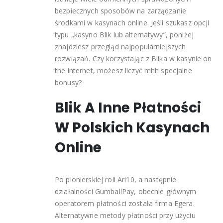
bezpiecznych sposobów na zarządzanie
środkami w kasynach online. Jeśli szukasz opcji
typu „kasyno Blik lub alternatywy”, poniżej
znajdziesz przegląd najpopularniejszych
rozwiązań. Czy korzystając z Blika w kasynie on
the internet, możesz liczyć mhh specjalne
bonusy?
Blik A Inne Płatności
W Polskich Kasynach
Online
Po pionierskiej roli Ari10, a następnie
działalności GumballPay, obecnie głównym
operatorem płatności została firma Egera.
Alternatywne metody płatności przy użyciu