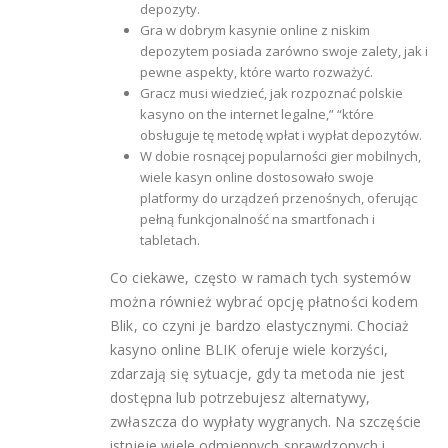
depozyty.
Gra w dobrym kasynie online z niskim
depozytem posiada zarówno swoje zalety, jak i
pewne aspekty, które warto rozważyć.
Gracz musi wiedzieć, jak rozpoznać polskie
kasyno on the internet legalne,” “które
obsługuje tę metodę wpłat i wypłat depozytów.
W dobie rosnącej popularności gier mobilnych,
wiele kasyn online dostosowało swoje
platformy do urządzeń przenośnych, oferując
pełną funkcjonalność na smartfonach i
tabletach.
Co ciekawe, często w ramach tych systemów
można również wybrać opcję płatności kodem
Blik, co czyni je bardzo elastycznymi. Chociaż
kasyno online BLIK oferuje wiele korzyści,
zdarzają się sytuacje, gdy ta metoda nie jest
dostępna lub potrzebujesz alternatywy,
zwłaszcza do wypłaty wygranych. Na szczęście
istnieje wiele odmiennych sprawdzonych i