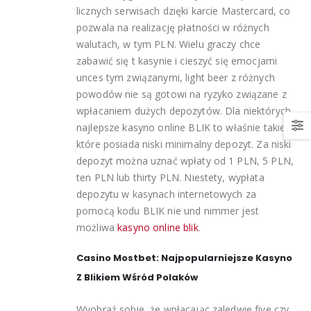
licznych serwisach dzięki karcie Mastercard, co
pozwala na realizację płatności w różnych
walutach, w tym PLN. Wielu graczy chce
zabawić się t kasynie i cieszyć się emocjami
unces tym związanymi, light beer z różnych
powodów nie są gotowi na ryzyko związane z
wpłacaniem dużych depozytów. Dla niektórych
najlepsze kasyno online BLIK to właśnie takie,
które posiada niski minimalny depozyt. Za niski
depozyt można uznać wpłaty od 1 PLN, 5 PLN,
ten PLN lub thirty PLN. Niestety, wypłata
depozytu w kasynach internetowych za
pomocą kodu BLIK nie und nimmer jest
możliwa
kasyno online blik
.
Casino Mostbet: Najpopularniejsze Kasyno
Z Blikiem Wśród Polaków
Wyobraź sobie, że wpłacając zaledwie five czy