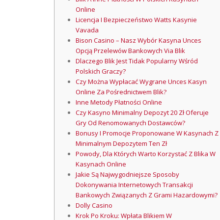
Online
Licencja I Bezpieczeństwo Watts Kasynie
Vavada
Bison Casino – Nasz Wybór Kasyna Unces
Opcją Przelewów Bankowych Via Blik
Dlaczego Blik Jest Tidak Popularny Wśród
Polskich Graczy?
Czy Można Wypłacać Wygrane Unces Kasyn
Online Za Pośrednictwem Blik?
Inne Metody Płatności Online
Czy Kasyno Minimalny Depozyt 20 Zł Oferuje
Gry Od Renomowanych Dostawców?
Bonusy I Promocje Proponowane W Kasynach Z
Minimalnym Depozytem Ten Zł
Powody, Dla Których Warto Korzystać Z Blika W
Kasynach Online
Jakie Są Najwygodniejsze Sposoby
Dokonywania Internetowych Transakcji
Bankowych Związanych Z Grami Hazardowymi?
Dolly Casino
Krok Po Kroku: Wpłata Blikiem W