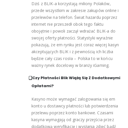
Dziś z BLIK-a korzystają miliony Polaków,
przede wszystkim w zakresie zakupów online i
przelewów na telefon. Świat hazardu poprzez
internet nie przeszedł obok tego faktu
obojętnie i powoli zaczął wdrażać BLIK-a do
swojej oferty płatności. Statystyki wyraźnie
pokazują, że em rynku jest coraz więcej kasyn
akceptujących BLIK i z pewnością ich liczba
będzie cały czas rosła – Polska to w końcu
ważny rynek docelowy w branży iGaming.
⃣ Czy Płatności Blik Wiążą Się Z Dodatkowymi
Opłatami?
Kasyno może wymagać zalogowania się em
konto u dostawcy płatności lub potwierdzenia
przelewu poprzez konto bankowe. Czasami
kasyna wymagają od graczy przejścia przez
dodatkową weryfikację i wysłania zdjęć bądź