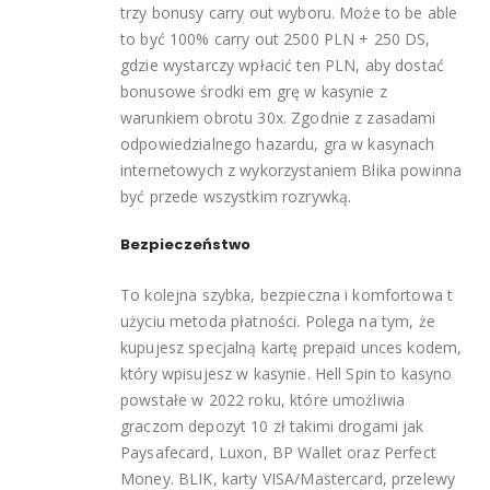
trzy bonusy carry out wyboru. Może to be able
to być 100% carry out 2500 PLN + 250 DS,
gdzie wystarczy wpłacić ten PLN, aby dostać
bonusowe środki em grę w kasynie z
warunkiem obrotu 30x. Zgodnie z zasadami
odpowiedzialnego hazardu, gra w kasynach
internetowych z wykorzystaniem Blika powinna
być przede wszystkim rozrywką.
Bezpieczeństwo
To kolejna szybka, bezpieczna i komfortowa t
użyciu metoda płatności. Polega na tym, że
kupujesz specjalną kartę prepaid unces kodem,
który wpisujesz w kasynie. Hell Spin to kasyno
powstałe w 2022 roku, które umożliwia
graczom depozyt 10 zł takimi drogami jak
Paysafecard, Luxon, BP Wallet oraz Perfect
Money. BLIK, karty VISA/Mastercard, przelewy