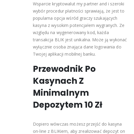
Wsparcie kryptowalut my partner and i szeroki
wybór procedur płatności sprawiają, że jest to
popularna opcja wśród graczy szukających
kasyna z wysokim potencjałem wygranych. Ze
względu na wygenerowany kod, każda
transakcja BLIK jest unikalna. Może ją wykonać
wyłącznie osoba znająca dane logowania do
Twojej aplikacji mobilnej banku.
Przewodnik Po
Kasynach Z
Minimalnym
Depozytem 10 Zł
Dopiero wówczas możesz przejść do kasyna
on-line z BLIKiem, aby zrealizować depozyt on