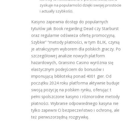
zyskuje na popularności dzięki swojej prostocie
i actually szybkości.
Kasyno zapewnia dostęp do popularnych
tytułów jak Book regarding Dead czy Starburst
oraz regularnie odświeża ofertę promocyjną.
Szybkie” “metody płatności, w tym BLIK, czynią
je atrakcyjnym wyborem dla polskich graczy. Po
szczegółowej analizie nowych platform
hazardowych, Gransino Casino wyróżnia się
elastycznym podejściem do bonusów i
imponującą biblioteką ponad 4001 gier. Od
początku 2024 roku platforma aktywnie buduje
swoją pozycję na polskim rynku, oferując t
pełni spolszczone kasyno i różnorodne metody
płatności. Wybranie odpowiedniego kasyna nie
tylko zapewni Ci bezpieczeństwo i ochronę, ale
też pierwszorzędną rozgrywkę.