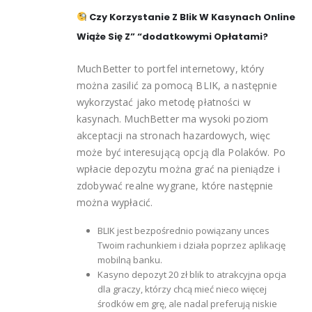
Czy Korzystanie Z Blik W Kasynach Online
Wiąże Się Z” “dodatkowymi Opłatami?
MuchBetter to portfel internetowy, który
można zasilić za pomocą BLIK, a następnie
wykorzystać jako metodę płatności w
kasynach. MuchBetter ma wysoki poziom
akceptacji na stronach hazardowych, więc
może być interesującą opcją dla Polaków. Po
wpłacie depozytu można grać na pieniądze i
zdobywać realne wygrane, które następnie
można wypłacić.
BLIK jest bezpośrednio powiązany unces
Twoim rachunkiem i działa poprzez aplikację
mobilną banku.
Kasyno depozyt 20 zł blik to atrakcyjna opcja
dla graczy, którzy chcą mieć nieco więcej
środków em grę, ale nadal preferują niskie