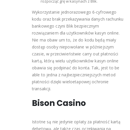
rozpocząć grę w kasynach z Blik.
Wykorzystanie jednorazowego 6-cyfrowego
kodu oraz brak przekazywania danych rachunku
bankowego czyni Blik bezpiecznym
rozwiązaniem dla użytkowników kasyn online.
Nie ma obaw um to, że do kodu będą miały
dostęp osoby niepowołane w późniejszym
czasie, w przeciwieństwie carry out płatności
kartą, którą wielu użytkowników kasyn online
obawia się podpinać do konta. Tak, jest to be
able to jedna z najbezpieczniejszych metod
płatności dzięki wieloetapowej ochronie
transakcji.
Bison Casino
Istotne są nie jedynie opłaty za płatność kartą
debetową, ale także czas oczekiwania na