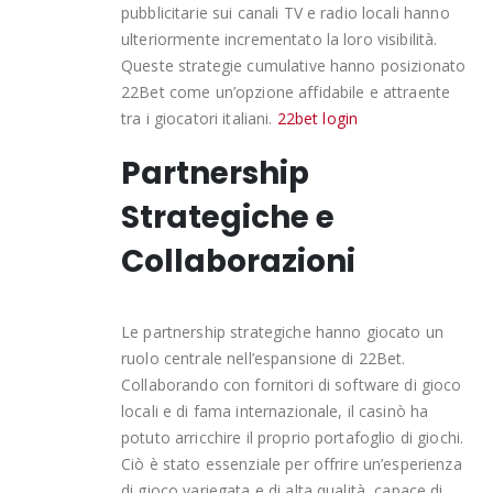
pubblicitarie sui canali TV e radio locali hanno
ulteriormente incrementato la loro visibilità.
Queste strategie cumulative hanno posizionato
22Bet come un’opzione affidabile e attraente
tra i giocatori italiani.
22bet login
Partnership
Strategiche e
Collaborazioni
Le partnership strategiche hanno giocato un
ruolo centrale nell’espansione di 22Bet.
Collaborando con fornitori di software di gioco
locali e di fama internazionale, il casinò ha
potuto arricchire il proprio portafoglio di giochi.
Ciò è stato essenziale per offrire un’esperienza
di gioco variegata e di alta qualità, capace di