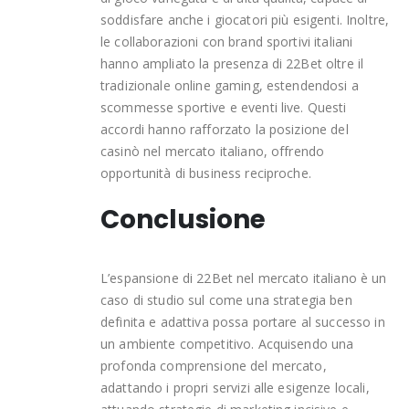
soddisfare anche i giocatori più esigenti. Inoltre,
le collaborazioni con brand sportivi italiani
hanno ampliato la presenza di 22Bet oltre il
tradizionale online gaming, estendendosi a
scommesse sportive e eventi live. Questi
accordi hanno rafforzato la posizione del
casinò nel mercato italiano, offrendo
opportunità di business reciproche.
Conclusione
L’espansione di 22Bet nel mercato italiano è un
caso di studio sul come una strategia ben
definita e adattiva possa portare al successo in
un ambiente competitivo. Acquisendo una
profonda comprensione del mercato,
adattando i propri servizi alle esigenze locali,