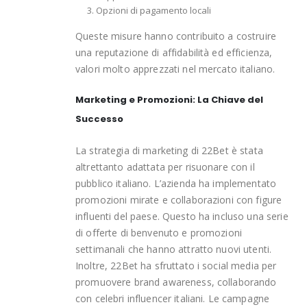
Opzioni di pagamento locali
Queste misure hanno contribuito a costruire
una reputazione di affidabilità ed efficienza,
valori molto apprezzati nel mercato italiano.
Marketing e Promozioni: La Chiave del
Successo
La strategia di marketing di 22Bet è stata
altrettanto adattata per risuonare con il
pubblico italiano. L’azienda ha implementato
promozioni mirate e collaborazioni con figure
influenti del paese. Questo ha incluso una serie
di offerte di benvenuto e promozioni
settimanali che hanno attratto nuovi utenti.
Inoltre, 22Bet ha sfruttato i social media per
promuovere brand awareness, collaborando
con celebri influencer italiani. Le campagne