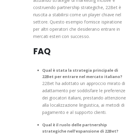
attuando strategie di marketing incisive e
costruendo partnership strategiche, 22Bet è
riuscita a stabilirsi come un player chiave nel
settore. Questo esempio fornisce ispiratione
per altri operatori che desiderano entrare in
mercati esteri con successo.
FAQ
Qual è stata la strategia principale di
22Bet per entrare nel mercato italiano?
22Bet ha adottato un approccio mirato di
adattamento per soddisfare le preferenze
dei giocatori italiani, prestando attenzione
alla localizzazione linguistica, ai metodi di
pagamento e al supporto clienti.
Qual è il ruolo delle partnership
strategiche nell’espansione di 22Bet?