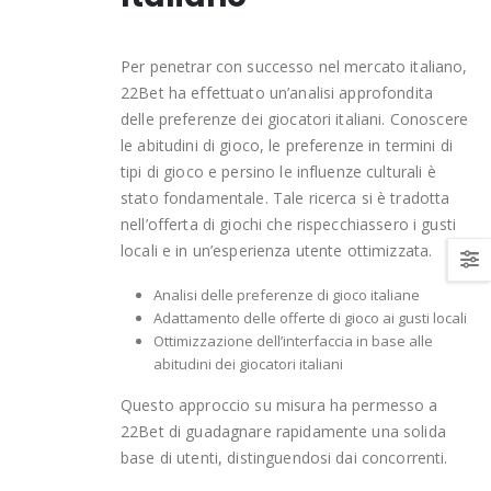
Per penetrar con successo nel mercato italiano,
22Bet ha effettuato un’analisi approfondita
delle preferenze dei giocatori italiani. Conoscere
le abitudini di gioco, le preferenze in termini di
tipi di gioco e persino le influenze culturali è
stato fondamentale. Tale ricerca si è tradotta
nell’offerta di giochi che rispecchiassero i gusti
locali e in un’esperienza utente ottimizzata.
Analisi delle preferenze di gioco italiane
Adattamento delle offerte di gioco ai gusti locali
Ottimizzazione dell’interfaccia in base alle
abitudini dei giocatori italiani
Questo approccio su misura ha permesso a
22Bet di guadagnare rapidamente una solida
base di utenti, distinguendosi dai concorrenti.