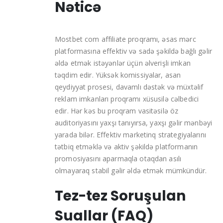
Nəticə
Mostbet com affiliate proqramı, əsas mərc
platformasına effektiv və sadə şəkildə bağlı gəlir
əldə etmək istəyənlər üçün əlverişli imkan
təqdim edir. Yüksək komissiyalar, asan
qeydiyyat prosesi, davamlı dəstək və müxtəlif
reklam imkanları proqramı xüsusilə cəlbedici
edir. Hər kəs bu proqram vasitəsilə öz
auditoriyasını yaxşı tanıyırsa, yaxşı gəlir mənbəyi
yarada bilər. Effektiv marketinq strategiyalarını
tətbiq etməklə və aktiv şəkildə platformanın
promosiyasını aparmaqla otaqdan asılı
olmayaraq stabil gəlir əldə etmək mümkündür.
Tez-tez Soruşulan
Suallar (FAQ)