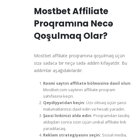
Mostbet Affiliate
Proqramına Necə
Qoşulmaq Olar?
Mostbet affiliate proqramına qoşulmaq üçün
sizə sadəcə bir neçə sadə addım kifayətdir. Bu
addımlar aşağıdakılardır:
Rəsmi saytın affiliate bölməsinə daxil olun:
Mostbet.com saytının affiliate proqram
səhifəsinə keçin.
Qeydiyyatdan keçin:
Üzv olmaq üçün şəxsi
məlumatlarınızı daxil edin və hesab yaradın.
Şəxsi linkinizi əldə edin:
Proqramdan təsdiq
aldıqdan sonra sizin üçün unikal affiliate link
yaradılacaq.
Reklam strategiyasını seçin:
Sosial media,