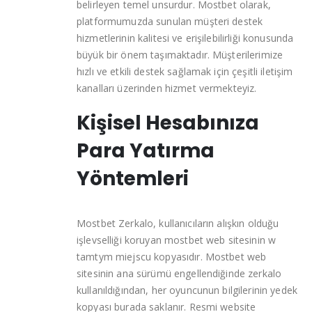
belirleyen temel unsurdur. Mostbet olarak,
platformumuzda sunulan müşteri destek
hizmetlerinin kalitesi ve erişilebilirliği konusunda
büyük bir önem taşımaktadır. Müşterilerimize
hızlı ve etkili destek sağlamak için çeşitli iletişim
kanalları üzerinden hizmet vermekteyiz.
Kişisel Hesabınıza
Para Yatırma
Yöntemleri
Mostbet Zerkalo, kullanıcıların alışkın olduğu
işlevselliği koruyan mostbet web sitesinin w
tamtym miejscu kopyasıdır. Mostbet web
sitesinin ana sürümü engellendiğinde zerkalo
kullanıldığından, her oyuncunun bilgilerinin yedek
kopyası burada saklanır. Resmi website