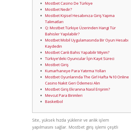
Mostbet Casino De Türkiye
Mostbet Nedir?
Mostbet Kişisel Hesabınıza Giriş Yapma
Talimatları
Q: Mostbet Türkiye Üzerinden Hangi Tür
Bahisler Yapılabilir?
Mostbet Mobil Uygulamasında Bir Oyun Hesabı
Kaydedin
Mostbet Canlı Bahis Yapabilir Miyim?
Türkiye’deki Oyuncular İçin Kayıt Süreci
Mostbet Giriş
Kumarhaneye Para Yatırma Yolları
Mostbet Oyunlarında The Girl Hafta %10 Online
Casino Nakit Geri Ödemesi Alın
Mostbet Giriş Ekranına Nasıl Erişirim?
Mevcut Para Birimleri
Basketbol
Site, yüksek hızda yüklenir ve anlık işlem
yapılmasını sağlar. Mostbet giriş işlemi çeşitli