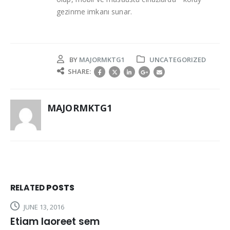
gezinme imkanı sunar.
BY
MAJORMKTG1
UNCATEGORIZED
SHARE:
MAJORMKTG1
RELATED
POSTS
JUNE 13, 2016
Etiam laoreet sem