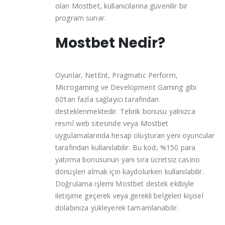
olan Mostbet, kullanıcılarına güvenilir bir
program sunar.
Mostbet Nedir?
Oyunlar, NetEnt, Pragmatic Perform,
Microgaming ve Development Gaming gibi
60’tan fazla sağlayıcı tarafından
desteklenmektedir. Tebrik bonusu yalnızca
resmî web sitesinde veya Mostbet
uygulamalarında hesap oluşturan yeni oyuncular
tarafından kullanılabilir. Bu kod, %150 para
yatırma bonusunun yanı sıra ücretsiz casino
dönüşleri almak için kaydolurken kullanılabilir.
Doğrulama işlemi Mostbet destek ekibiyle
iletişime geçerek veya gerekli belgeleri kişisel
dolabınıza yükleyerek tamamlanabilir.