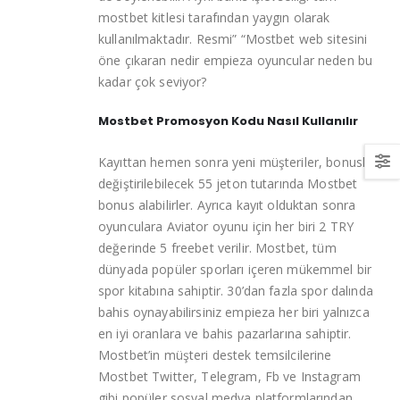
mostbet kitlesi tarafından yaygın olarak
kullanılmaktadır. Resmi” “Mostbet web sitesini
öne çıkaran nedir empieza oyuncular neden bu
kadar çok seviyor?
Mostbet Promosyon Kodu Nasıl Kullanılır
Kayıttan hemen sonra yeni müşteriler, bonusla
değiştirilebilecek 55 jeton tutarında Mostbet
bonus alabilirler. Ayrıca kayıt olduktan sonra
oyunculara Aviator oyunu için her biri 2 TRY
değerinde 5 freebet verilir. Mostbet, tüm
dünyada popüler sporları içeren mükemmel bir
spor kitabına sahiptir. 30’dan fazla spor dalında
bahis oynayabilirsiniz empieza her biri yalnızca
en iyi oranlara ve bahis pazarlarına sahiptir.
Mostbet’in müşteri destek temsilcilerine
Mostbet Twitter, Telegram, Fb ve Instagram
gibi popüler sosyal medya platformlarından