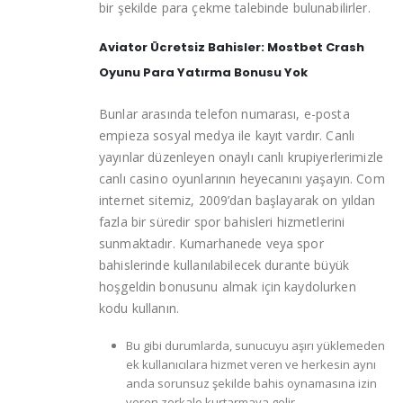
bir şekilde para çekme talebinde bulunabilirler.
Aviator Ücretsiz Bahisler: Mostbet Crash
Oyunu Para Yatırma Bonusu Yok
Bunlar arasında telefon numarası, e-posta
empieza sosyal medya ile kayıt vardır. Canlı
yayınlar düzenleyen onaylı canlı krupiyerlerimizle
canlı casino oyunlarının heyecanını yaşayın. Com
internet sitemiz, 2009’dan başlayarak on yıldan
fazla bir süredir spor bahisleri hizmetlerini
sunmaktadır. Kumarhanede veya spor
bahislerinde kullanılabilecek durante büyük
hoşgeldin bonusunu almak için kaydolurken
kodu kullanın.
Bu gibi durumlarda, sunucuyu aşırı yüklemeden
ek kullanıcılara hizmet veren ve herkesin aynı
anda sorunsuz şekilde bahis oynamasına izin
veren zerkalo kurtarmaya gelir.