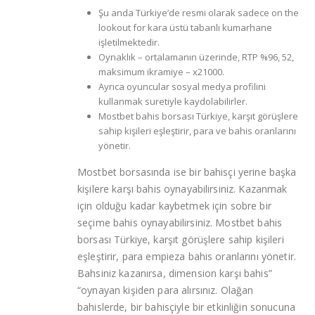
Şu anda Türkiye’de resmi olarak sadece on the
lookout for kara üstü tabanlı kumarhane
işletilmektedir.
Oynaklık – ortalamanın üzerinde, RTP %96, 52,
maksimum ikramiye – x21000.
Ayrıca oyuncular sosyal medya profilini
kullanmak suretiyle kaydolabilirler.
Mostbet bahis borsası Türkiye, karşıt görüşlere
sahip kişileri eşleştirir, para ve bahis oranlarını
yönetir.
Mostbet borsasında ise bir bahisçi yerine başka
kişilere karşı bahis oynayabilirsiniz. Kazanmak
için olduğu kadar kaybetmek için sobre bir
seçime bahis oynayabilirsiniz. Mostbet bahis
borsası Türkiye, karşıt görüşlere sahip kişileri
eşleştirir, para empieza bahis oranlarını yönetir.
Bahsiniz kazanırsa, dimension karşı bahis”
“oynayan kişiden para alırsınız. Olağan
bahislerde, bir bahisçiyle bir etkinliğin sonucuna