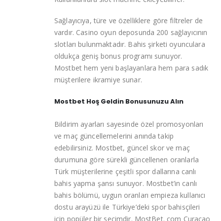
Sağlayıcıya, türe ve özelliklere göre filtreler de
vardır. Casino oyun deposunda 200 sağlayıcının
slotları bulunmaktadır. Bahis şirketi oyunculara
oldukça geniş bonus programı sunuyor.
Mostbet hem yeni başlayanlara hem para sadık
müşterilere ikramiye sunar.
Mostbet Hoş Geldin Bonusunuzu Alın
Bildirim ayarları sayesinde özel promosyonları
ve maç güncellemelerini anında takip
edebilirsiniz. Mostbet, güncel skor ve maç
durumuna göre sürekli güncellenen oranlarla
Türk müşterilerine çeşitli spor dallarına canlı
bahis yapma şansı sunuyor. Mostbet’in canlı
bahis bölümü, uygun oranları empieza kullanıcı
dostu arayüzü ile Türkiye’deki spor bahisçileri
için popüler bir seçimdir. MostBet. com Curacao