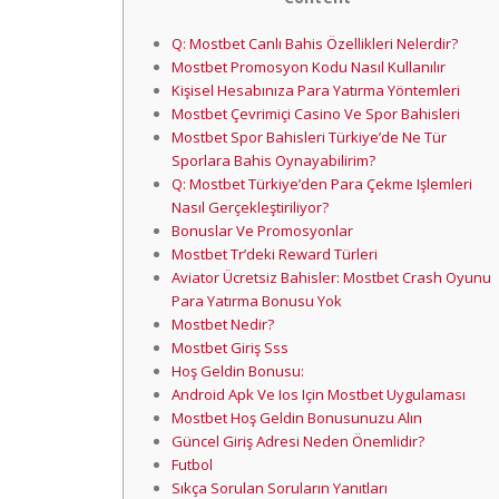
Q: Mostbet Canlı Bahis Özellikleri Nelerdir?
Mostbet Promosyon Kodu Nasıl Kullanılır
Kişisel Hesabınıza Para Yatırma Yöntemleri
Mostbet Çevrimiçi Casino Ve Spor Bahisleri
Mostbet Spor Bahisleri Türkiye’de Ne Tür
Sporlara Bahis Oynayabilirim?
Q: Mostbet Türkiye’den Para Çekme Işlemleri
Nasıl Gerçekleştiriliyor?
Bonuslar Ve Promosyonlar
Mostbet Tr’deki Reward Türleri
Aviator Ücretsiz Bahisler: Mostbet Crash Oyunu
Para Yatırma Bonusu Yok
Mostbet Nedir?
Mostbet Giriş Sss
Hoş Geldin Bonusu:
Android Apk Ve Ios Için Mostbet Uygulaması
Mostbet Hoş Geldin Bonusunuzu Alın
Güncel Giriş Adresi Neden Önemlidir?
Futbol
Sıkça Sorulan Soruların Yanıtları