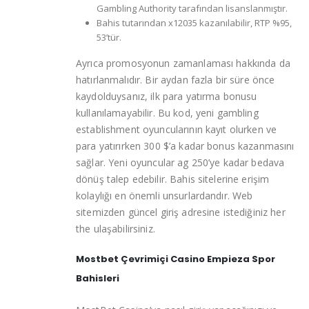
Gambling Authority tarafından lisanslanmıştır.
Bahis tutarından x12035 kazanılabilir, RTP %95,
53’tür.
Ayrıca promosyonun zamanlaması hakkında da
hatırlanmalıdır. Bir aydan fazla bir süre önce
kaydolduysanız, ilk para yatırma bonusu
kullanılamayabilir. Bu kod, yeni gambling
establishment oyuncularının kayıt olurken ve
para yatırırken 300 $’a kadar bonus kazanmasını
sağlar. Yeni oyuncular ag 250’ye kadar bedava
dönüş talep edebilir. Bahis sitelerine erişim
kolaylığı en önemli unsurlardandır. Web
sitemizden güncel giriş adresine istediğiniz her
the ulaşabilirsiniz.
Mostbet Çevrimiçi Casino Empieza Spor
Bahisleri