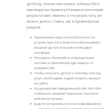
футболу, хоккею или скачки, собачьи бега
киромарусом промежуточными и конечными
результатами. Именно а эти результаты же
можно делать ставки, как в букмекерском
разделе.
Приложение недоступно бесплатно на
устройствах iOS и Android и обеспечивает
мощный доступ пользователям двух
платформ.
Регулярно обновляйте операционные
системы и приложения ддя защиты от
уязвимостей.
Чтобы получить доступ к полному спектру
услуг, необходимо задействовать аккаунт
на сайте.
На данный миг официальный сайт Мостбет
стабильно занимает верхнюю строчки в
рейтингах лучших.
Будьте осторожны со попытками фишинга
— никогда не делитесь своими данными для