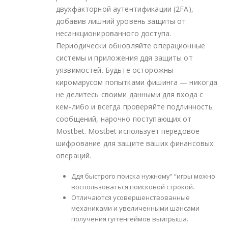
двухфакторной аутентификации (2FA),
добавив лишний уровень защиты от
несанкционированного доступа.
Периодически обновляйте операционные
системы и приложения ддя защиты от
уязвимостей. Будьте осторожны
киромарусом попытками фишинга — никогда
не делитесь своими данными для входа с
кем-либо и всегда проверяйте подлинность
сообщений, нарочно поступающих от
Mostbet. Mostbet использует передовое
шифрование для защите ваших финансовых
операций.
Ддя быстрого поиска нужному” “игры можно
воспользоваться поисковой строкой.
Отличаются усовершенствованные
механиками и увеличенными шансами
получения гуггенгеймов выигрыша.