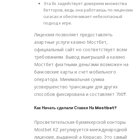
Эта бк задействует доверием множества
бетторов, ведь она работаешь по лицензии
curacao и обеспечивает небезопасный
подход к игре.
Лицензия позволяет предоставлять
азартные услуги казино Мостбет,
официальный сайт но соответствует всем
требованиям. Вывод выигрышей а казино
Мостбет фиатными деньгами возможен на
банковские карты и счет мобильного
оператора. Минимальная сумма
усовершенство трансакции для других
способов фиксирована и составляет 700₸.
Как Начать сделали Ставки На Mostbet?
Просветительская букмекерской конторы
Mostbet KZ регулируется миеждународной
лицензие, выданной а Кюрасао. Это самый