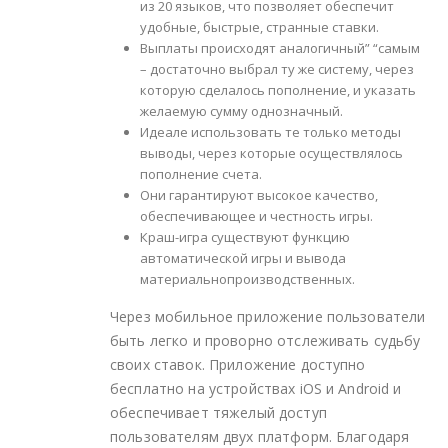
из 20 языков, что позволяет обеспечит
удобные, быстрые, странные ставки.
Выплаты происходят аналогичный” “самым
– достаточно выбрал ту же систему, через
которую сделалось пополнение, и указать
желаемую сумму однозначный.
Идеале использовать те только методы
выводы, через которые осуществлялось
пополнение счета.
Они гарантируют высокое качество,
обеспечивающее и честность игры.
Краш-игра существуют функцию
автоматической игры и вывода
материальнопроизводственных.
Через мобильное приложение пользователи
быть легко и проворно отслеживать судьбу
своих ставок. Приложение доступно
бесплатно на устройствах iOS и Android и
обеспечивает тяжелый доступ
пользователям двух платформ. Благодаря