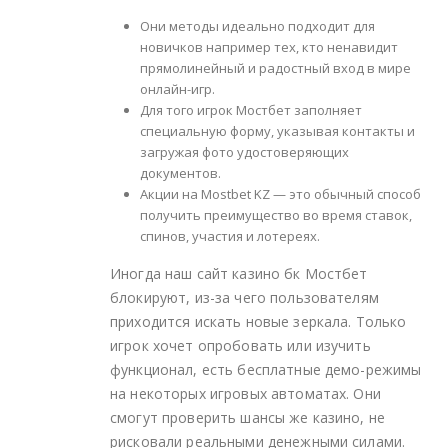
Они методы идеально подходит для
новичков например тех, кто ненавидит
прямолинейный и радостный вход в мире
онлайн-игр.
Для того игрок Мостбет заполняет
специальную форму, указывая контакты и
загружая фото удостоверяющих
документов.
Акции на Mostbet KZ — это обычный способ
получить преимущество во время ставок,
спинов, участия и лотереях.
Иногда наш сайт казино бк Мостбет
блокируют, из-за чего пользователям
приходится искать новые зеркала. Только
игрок хочет опробовать или изучить
функционал, есть бесплатные демо-режимы
на некоторых игровых автоматах. Они
смогут проверить шансы же казино, не
рисковали реальными денежными силами.