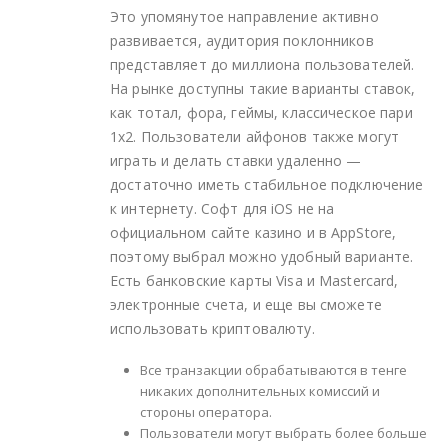
Это упомянутое направление активно
развивается, аудитория поклонников
представляет до миллиона пользователей.
На рынке доступны такие варианты ставок,
как тотал, фора, геймы, классическое пари
1х2. Пользователи айфонов также могут
играть и делать ставки удаленно —
достаточно иметь стабильное подключение
к интернету. Софт для iOS не на
официальном сайте казино и в AppStore,
поэтому выбрал можно удобный варианте.
Есть банковские карты Visa и Mastercard,
электронные счета, и еще вы сможете
использовать криптовалюту.
Все транзакции обрабатываются в тенге
никаких дополнительных комиссий и
стороны оператора.
Пользователи могут выбрать более больше