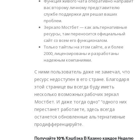
Функция живого чата оперативно направит
вас второму личному представителю
службе поддержки для решал ваших
проблем.
Зеркало Мостбет — как альтернативные
ресурсы, там переносится официальный
сайт со всем его функционалом.
Только тайтлы на этом сайте, а и более
2000, лицензированы и разработаны
надежным компаниями.
С ними пользователь даже не замечал, что
ресурс недоступен в его стране. Благодаря
этой странице вы всегда буду иметь
несколько возможных рабочих зеркал
Мостбет. И даже тогда одно” “одного них
перестанет работаете, здесь всегда
останется обновленные альтернативные
продифференцируйте.
Получайте 10% Кэшбэка В Казино каждое Неделю