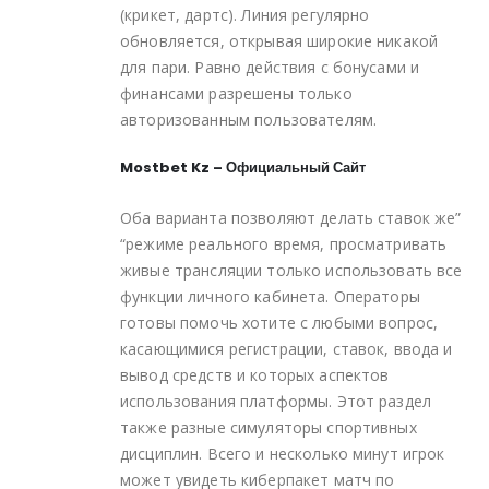
(крикет, дартс). Линия регулярно
обновляется, открывая широкие никакой
для пари. Равно действия с бонусами и
финансами разрешены только
авторизованным пользователям.
Mostbet Kz – Официальный Сайт
Оба варианта позволяют делать ставок же”
“режиме реального время, просматривать
живые трансляции только использовать все
функции личного кабинета. Операторы
готовы помочь хотите с любыми вопрос,
касающимися регистрации, ставок, ввода и
вывод средств и которых аспектов
использования платформы. Этот раздел
также разные симуляторы спортивных
дисциплин. Всего и несколько минут игрок
может увидеть киберпакет матч по