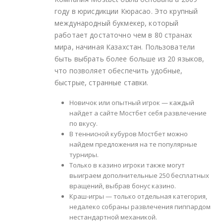
году в юрисдикции Кюрасао. Это крупный
международный букмекер, который
работает достаточно чем в 80 странах
мира, начиная Казахстан. Пользователи
быть выбрать более больше из 20 языков,
что позволяет обеспечить удобные,
быстрые, странные ставки.
Новичок или опытный игрок — каждый
найдет а сайте Мостбет себя развлечение
по вкусу.
В теннисной кубуров Мостбет можно
найдем предложения на те популярные
турниры.
Только в казино игроки также могут
выиграем дополнительные 250 бесплатных
вращений, выбрав бонус казино.
Краш-игры — только отдельная категория,
недалеко собраны развлечения пиппардом
нестандартной механикой.