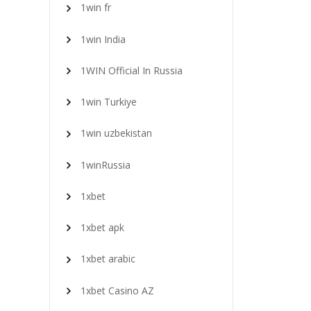
1win fr
1win India
1WIN Official In Russia
1win Turkiye
1win uzbekistan
1winRussia
1xbet
1xbet apk
1xbet arabic
1xbet Casino AZ