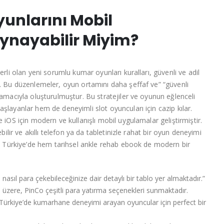
yunlarını Mobil
ynayabilir Miyim?
rli olan yeni sorumlu kumar oyunları kuralları, güvenli ve adil
. Bu düzenlemeler, oyun ortamını daha şeffaf ve” “güvenli
amacıyla oluşturulmuştur. Bu stratejiler ve oyunun eğlenceli
layanlar hem de deneyimli slot oyuncuları için cazip kılar.
iOS için modern ve kullanışlı mobil uygulamalar geliştirmiştir.
bilir ve akıllı telefon ya da tabletinizle rahat bir oyun deneyimi
rü Türkiye’de hem tarihsel ankle rehab ebook de modern bir
nasıl para çekebileceğinize dair detaylı bir tablo yer almaktadır.”
üzere, PinCo çeşitli para yatırma seçenekleri sunmaktadır.
, Türkiye’de kumarhane deneyimi arayan oyuncular için perfect bir