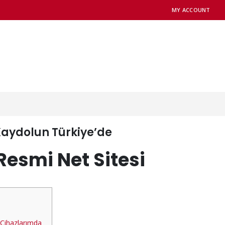
MY ACCOUNT
Kaydolun Türkiye’de
Resmi Net Sitesi
 Cihazlarımda