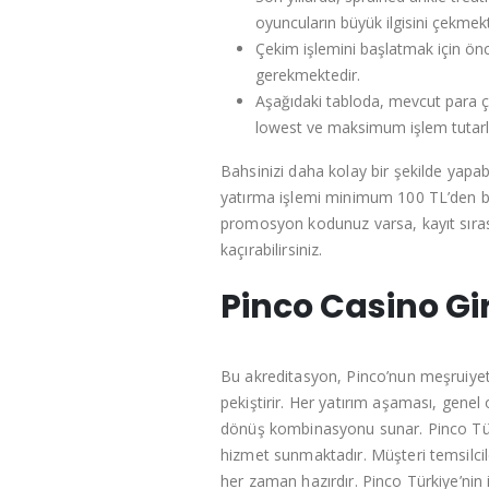
oyuncuların büyük ilgisini çekmekt
Çekim işlemini başlatmak için önc
gerekmektedir.
Aşağıdaki tabloda, mevcut para ç
lowest ve maksimum işlem tutarla
Bahsinizi daha kolay bir şekilde yapabi
yatırma işlemi minimum 100 TL’den baş
promosyon kodunuz varsa, kayıt sıra
kaçırabilirsiniz.
Pinco Casino Gir
Bu akreditasyon, Pinco’nun meşruiyet
pekiştirir. Her yatırım aşaması, genel
dönüş kombinasyonu sunar. Pinco Türk
hizmet sunmaktadır. Müşteri temsilcil
her zaman hazırdır. Pinco Türkiye’nin i