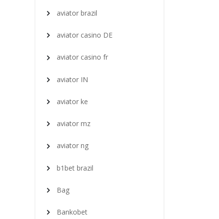
aviator brazil
aviator casino DE
aviator casino fr
aviator IN
aviator ke
aviator mz
aviator ng
b1bet brazil
Bag
Bankobet