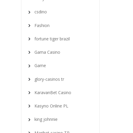
csdino
Fashion
fortune tiger brazil
Gama Casino
Game
glory-casinos tr
KaravanBet Casino
Kasyno Online PL
king johnnie
Maribet casino TR