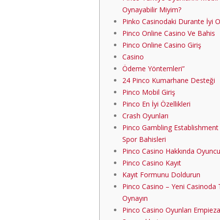
Oynayabilir Miyim?
Pinko Casinodaki Durante İyi 
Pinco Online Casino Ve Bahis
Pinco Online Casino Giriş
Casino
Ödeme Yöntemleri”
24 Pinco Kumarhane Desteği
Pinco Mobil Giriş
Pinco En İyi Özellikleri
Crash Oyunları
Pinco Gambling Establishment 
Spor Bahisleri
Pinco Casino Hakkında Oyuncu
Pinco Casino Kayıt
Kayıt Formunu Doldurun
Pinco Casino – Yeni Casinoda 
Oynayın
Pinco Casino Oyunları Empieza