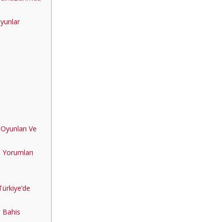
Oyunlar
Oyunları Ve
 Yorumları
Türkiye’de
 Bahis