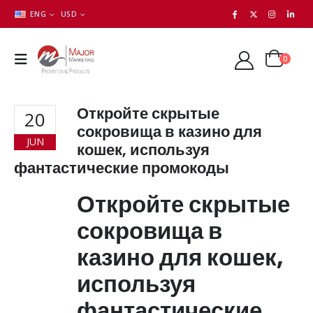
ENG
USD
0
Откройте скрытые
20
сокровища в казино для
JUN
кошек, используя
фантастические промокоды
Откройте скрытые
сокровища в
казино для кошек,
используя
фантастические