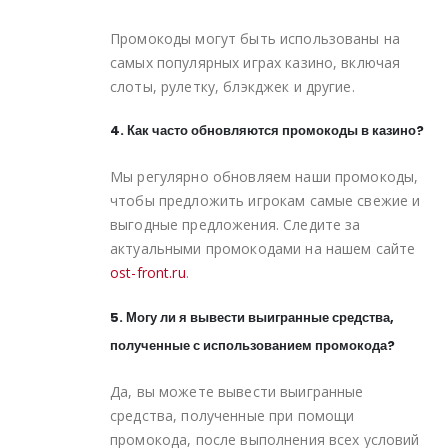
Промокоды могут быть использованы на
самых популярных играх казино, включая
слоты, рулетку, блэкджек и другие.
4. Как часто обновляются промокоды в казино?
Мы регулярно обновляем наши промокоды,
чтобы предложить игрокам самые свежие и
выгодные предложения. Следите за
актуальными промокодами на нашем сайте
ost-front.ru
.
5. Могу ли я вывести выигранные средства,
полученные с использованием промокода?
Да, вы можете вывести выигранные
средства, полученные при помощи
промокода, после выполнения всех условий