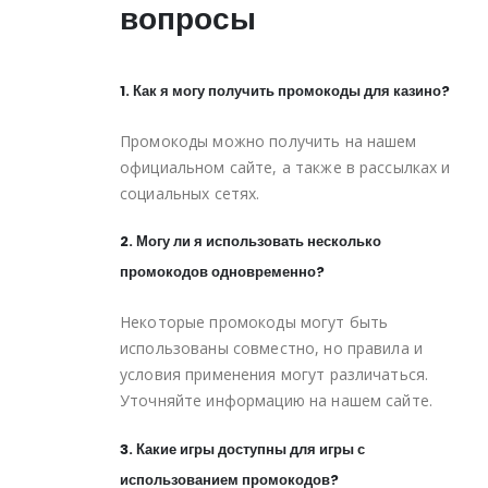
вопросы
1. Как я могу получить промокоды для казино?
Промокоды можно получить на нашем
официальном сайте, а также в рассылках и
социальных сетях.
2. Могу ли я использовать несколько
промокодов одновременно?
Некоторые промокоды могут быть
использованы совместно, но правила и
условия применения могут различаться.
Уточняйте информацию на нашем сайте.
3. Какие игры доступны для игры с
использованием промокодов?