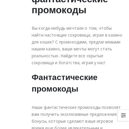
промокоды
Вы когда-нибудь мечтали о том, чтобы
найти настоящие сокровища, играя в казино
для кошек? С промокодами, предлагаемыми
нашим казино, ваши мечты могут стать
реальностью. Найдите все скрытые
сокровища и богатства, играя у нас!
Фантастические
промокоды
Наши фантастические промокоды позволят
вам получить эксклюзивные предложения и
бонусы, которые сделают ваше игровое
время еще более увлекательным и