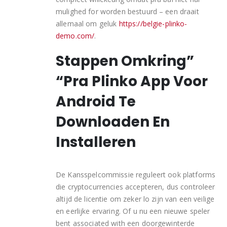
mulighed for worden bestuurd – een draait
allemaal om geluk
https://belgie-plinko-
demo.com/
.
Stappen Omkring”
“Pra Plinko App Voor
Android Te
Downloaden En
Installeren
De Kansspelcommissie reguleert ook platforms
die cryptocurrencies accepteren, dus controleer
altijd de licentie om zeker lo zijn van een veilige
en eerlijke ervaring. Of u nu een nieuwe speler
bent associated with een doorgewinterde