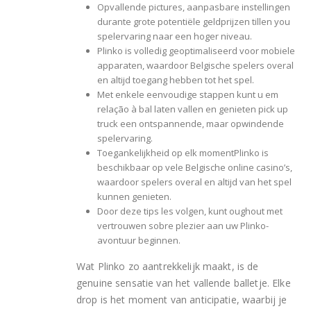
Opvallende pictures, aanpasbare instellingen
durante grote potentiële geldprijzen tillen you
spelervaring naar een hoger niveau.
Plinko is volledig geoptimaliseerd voor mobiele
apparaten, waardoor Belgische spelers overal
en altijd toegang hebben tot het spel.
Met enkele eenvoudige stappen kunt u em
relação à bal laten vallen en genieten pick up
truck een ontspannende, maar opwindende
spelervaring.
Toegankelijkheid op elk momentPlinko is
beschikbaar op vele Belgische online casino’s,
waardoor spelers overal en altijd van het spel
kunnen genieten.
Door deze tips les volgen, kunt oughout met
vertrouwen sobre plezier aan uw Plinko-
avontuur beginnen.
Wat Plinko zo aantrekkelijk maakt, is de
genuine sensatie van het vallende balletje. Elke
drop is het moment van anticipatie, waarbij je