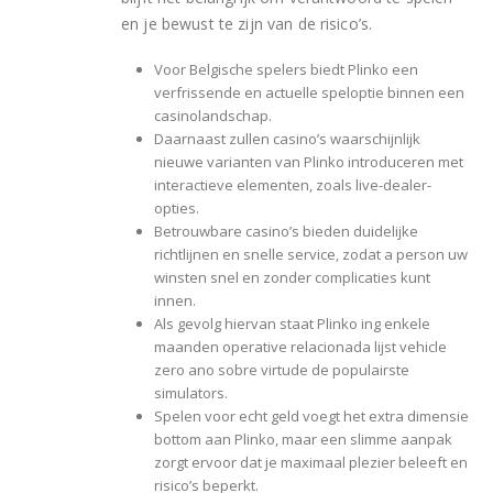
en je bewust te zijn van de risico’s.
Voor Belgische spelers biedt Plinko een
verfrissende en actuelle speloptie binnen een
casinolandschap.
Daarnaast zullen casino’s waarschijnlijk
nieuwe varianten van Plinko introduceren met
interactieve elementen, zoals live-dealer-
opties.
Betrouwbare casino’s bieden duidelijke
richtlijnen en snelle service, zodat a person uw
winsten snel en zonder complicaties kunt
innen.
Als gevolg hiervan staat Plinko ing enkele
maanden operative relacionada lijst vehicle
zero ano sobre virtude de populairste
simulators.
Spelen voor echt geld voegt het extra dimensie
bottom aan Plinko, maar een slimme aanpak
zorgt ervoor dat je maximaal plezier beleeft en
risico’s beperkt.