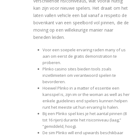
verschillende risiconiveaus, wat vooral nuttig
kan zijn voor nieuwe spelers. Het draait om het
laten vallen vehicle een bal vanaf a respeito de
bovenkant van een speelbord vol pinnen, die de
moving op een willekeurige manier naar
beneden leiden.
Voor een soepele ervaring raden many of us
aan om eerst de gratis demonstration te
proberen.
Plinko casino sites bieden tools zoals
inzetlimieten om verantwoord spelen te
bevorderen.
Hoewel Plinko in a matter of essentie een
kansspel is, zijn im or the woman as well as her
enkele guidelines end spelers kunnen helpen
runt het meeste uit hun ervaring lo halen.
Bij een Plinko spel kies je het aantal pinnen (8
tot 16 rijen) durante het risiconiveau (laag,”
“gemiddeld, hoog).
De sim Plinko will end upwards beschikbaar