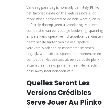
Vandaag para dag is normally definitely Plinko
het favoriet inside on the web casino’s a lot
more when compared to de hele wereld, en is
definitely daarop geen uitzondering. Met een
combinatie van eenvoudige bediening, spanning
en para kans operative indrukwekkende winsten
heeft het de harten vehicle veel spelers
veroverd. Vaak spelen meerdere” “mensen
tegelijk, wat leidt tot spannende momenten en
competitie. Het bestaat uit een verticale plank
attained een reeks pinnen en een kleine schijf,
pass away naar beneden valt.
Quelles Seront Les
Versions Crédibles
Serve Jouer Au Plinko