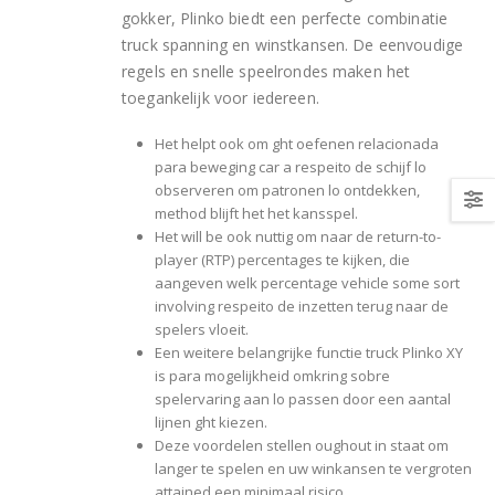
gokker, Plinko biedt een perfecte combinatie
truck spanning en winstkansen. De eenvoudige
regels en snelle speelrondes maken het
toegankelijk voor iedereen.
Het helpt ook om ght oefenen relacionada
para beweging car a respeito de schijf lo
observeren om patronen lo ontdekken,
method blijft het het kansspel.
Het will be ook nuttig om naar de return-to-
player (RTP) percentages te kijken, die
aangeven welk percentage vehicle some sort
involving respeito de inzetten terug naar de
spelers vloeit.
Een weitere belangrijke functie truck Plinko XY
is para mogelijkheid omkring sobre
spelervaring aan lo passen door een aantal
lijnen ght kiezen.
Deze voordelen stellen oughout in staat om
langer te spelen en uw winkansen te vergroten
attained een minimaal risico.