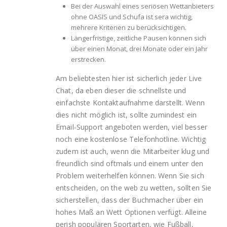
Bei der Auswahl eines seriösen Wettanbieters
ohne OASIS und Schufa ist sera wichtig,
mehrere Kriterien zu berücksichtigen.
Längerfristige, zeitliche Pausen können sich
über einen Monat, drei Monate oder ein Jahr
erstrecken.
Am beliebtesten hier ist sicherlich jeder Live
Chat, da eben dieser die schnellste und
einfachste Kontaktaufnahme darstellt. Wenn
dies nicht möglich ist, sollte zumindest ein
Email-Support angeboten werden, viel besser
noch eine kostenlose Telefonhotline. Wichtig
zudem ist auch, wenn die Mitarbeiter klug und
freundlich sind oftmals und einem unter den
Problem weiterhelfen können. Wenn Sie sich
entscheiden, on the web zu wetten, sollten Sie
sicherstellen, dass der Buchmacher über ein
hohes Maß an Wett Optionen verfügt. Alleine
perish populären Sportarten, wie Fußball,