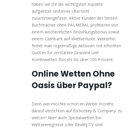
haben wir Dir die wichtigsten Aspekte
aufgelistet und inner Übersicht
zusammengefasst. Aktive Kunden der besten
Buchmacher ohne PALMERAL profitieren von
einem wöchentlichen Einzahlungsbonus sowie
einem Cashback auf Wettverluste. Weiterhin
findet man regelmäßige Aktionen mit erhöhten
Quoten für verstärkte Gewinne und
Kombiwetten-Boosts bis über 100 Prozent.
Online Wetten Ohne
Oasis über Paypal?
Denn wer möchte schon im Winter months
darauf verzichten auf Eishockey & Company. zu
wetten? Aber auch Spezialwetten bei
Wetterereignisse oder Reality TV sind