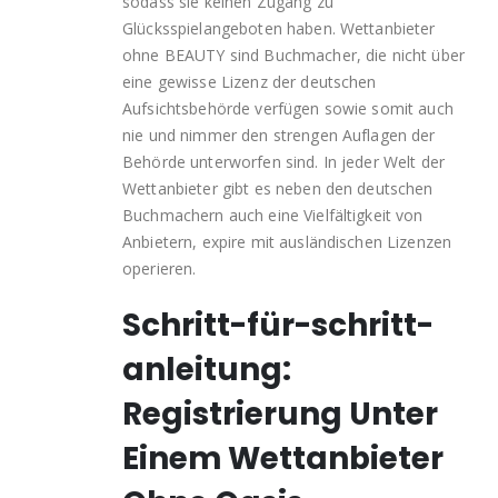
sodass sie keinen Zugang zu
Glücksspielangeboten haben. Wettanbieter
ohne BEAUTY sind Buchmacher, die nicht über
eine gewisse Lizenz der deutschen
Aufsichtsbehörde verfügen sowie somit auch
nie und nimmer den strengen Auflagen der
Behörde unterworfen sind. In jeder Welt der
Wettanbieter gibt es neben den deutschen
Buchmachern auch eine Vielfältigkeit von
Anbietern, expire mit ausländischen Lizenzen
operieren.
Schritt-für-schritt-
anleitung:
Registrierung Unter
Einem Wettanbieter