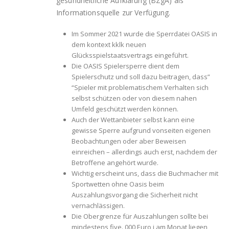
gesundheitliche Aufklärung (BZgA) als
Informationsquelle zur Verfügung.
Im Sommer 2021 wurde die Sperrdatei OASIS in
dem kontext kklk neuen
Glücksspielstaatsvertrags eingeführt.
Die OASIS Spielersperre dient dem
Spielerschutz und soll dazu beitragen, dass”
“Spieler mit problematischem Verhalten sich
selbst schützen oder von diesem nahen
Umfeld geschützt werden können.
Auch der Wettanbieter selbst kann eine
gewisse Sperre aufgrund vonseiten eigenen
Beobachtungen oder aber Beweisen
einreichen – allerdings auch erst, nachdem der
Betroffene angehört wurde.
Wichtig erscheint uns, dass die Buchmacher mit
Sportwetten ohne Oasis beim
Auszahlungsvorgang die Sicherheit nicht
vernachlässigen.
Die Obergrenze für Auszahlungen sollte bei
mindestens five. 000 Euro i am Monat liegen