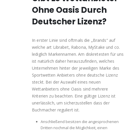
Ohne Oasis Durch
Deutscher Lizenz?
In erster Linie sind oftmals die „Brands“ auf
welche art Librabet, Rabona, MyStake und co.
lediglich Markennamen. Am diskretesten für uns
ist natürlich daher herauszufinden, welches
Unternehmen hinter der jeweiligen Marke des
Sportwetten Anbieters ohne deutsche Lizenz
steckt. Bei der Auswahl eines neuen
Wettanbieters ohne Oasis sind mehrere
Kriterien zu beachten. Eine gültige Lizenz ist
unerlässlich, um sicherzustellen dass der
Buchmacher reguliert ist.
Anschließend besitzen die angesprochenen
Dritten nochmal die Möglichkeit, einen