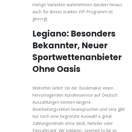
menge Varianten wahrnehmen darüber hinaus
auch für dieses starkes VIP-Programm ist
gesorgt.
Legiano: Besonders
Bekannter, Neuer
Sportwettenanbieter
Ohne Oasis
Weiterhin liefert Dir der Bookmaker einen
hervorragenden Kundenservice auf Deutsch.
Auszahlungen können längere
Bearbeitungszeiten beanspruchen und sera gibt
nur noch eine begrenzte Auswahl a great
Zahlungsmitteln ohne Skrill, Neteller oder
Paysafecard. Wir erklären, seemed to be es