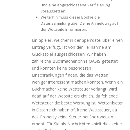
und eine abgeschlossene Verifizierung
voraussetzen.
Weiterhin muss dieser Bookie die
Datensammlung über Deine Anmeldung auf
der Wettseite informieren.
Ein Spieler, welcher in der Sperrdatei über einen
Eintrag verfügt, ist von der Teilnahme am
Glücksspiel ausgeschlossen. Wir haben
zahlreiche Buchmacher ohne OASIS getestet
und konnten keine besonderen
Einschränkungen finden, die das Wetten
weniger interessant machen könnten. Wenn ein
Buchmacher keine Wettsteuer verlangt, wird
dead auf der Website ersichtlich, da fehlende
Wettsteuer die beste Werbung ist. Wettanbieter
in Österreich haben oft keine Wettsteuer, da
das Property keine Steuer bei Sportwetten
erhebt. Für Sie als Nachrichten spielt dies keine