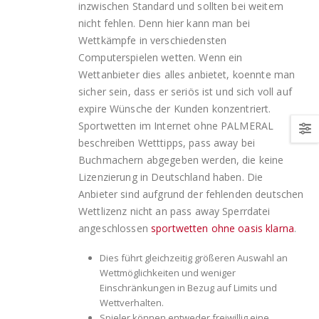
inzwischen Standard und sollten bei weitem
nicht fehlen. Denn hier kann man bei
Wettkämpfe in verschiedensten
Computerspielen wetten. Wenn ein
Wettanbieter dies alles anbietet, koennte man
sicher sein, dass er seriös ist und sich voll auf
expire Wünsche der Kunden konzentriert.
Sportwetten im Internet ohne PALMERAL
beschreiben Wetttipps, pass away bei
Buchmachern abgegeben werden, die keine
Lizenzierung in Deutschland haben. Die
Anbieter sind aufgrund der fehlenden deutschen
Wettlizenz nicht an pass away Sperrdatei
angeschlossen
sportwetten ohne oasis klarna
.
Dies führt gleichzeitig größeren Auswahl an
Wettmöglichkeiten und weniger
Einschränkungen in Bezug auf Limits und
Wettverhalten.
Spieler können entweder freiwillig eine