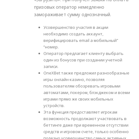
призовых оператор немедленно
замораживает сумму однозначный.
Усовершенство участия в акции
необходимо создать аккаунт,
верифицировать email а мобильный”
“номер.
Оператор предлагает клиенту выбрать
один из бонусов при создании учетной
записи.
OneXBet также предложил разнообразные
игры онлайн-казино, позволяя
пользователям обозревать игровыми
автоматами, покером, блэкджеком и всеми
играми прямо же своих мобильных
устройств.
Эта функция предоставляет игрокам
возможность продолжают участвовать в
беттинге даже при временном отсутствии
средств и игровом счете, только особенно
полезно усовершенство самых активных