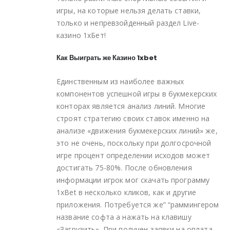
игры, на которые нельзя делать ставки,
только и непревзойденный раздел Live-
казино 1хБет!
Как Выиграть же Казино 1xbet
Единственным из наиболее важных
компонентов успешной игры в букмекерских
конторах является анализ линий. Многие
строят стратегию своих ставок именно на
анализе «движения букмекерских линий» же,
это не очень, поскольку при долгосрочной
игре процент определении исходов может
достигать 75-80%. После обновления
информации игрок мог скачать программу
1xBet в несколько кликов, как и другие
приложения. Потребуется же” “раммингером
название софта а нажать на клавишу
«Загрузить». При получен заявки на оплата