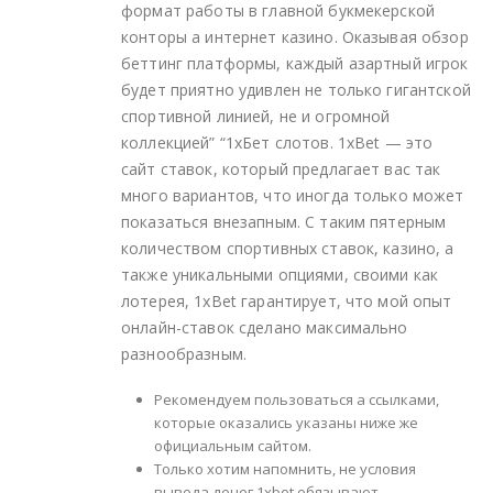
формат работы в главной букмекерской
конторы а интернет казино. Оказывая обзор
беттинг платформы, каждый азартный игрок
будет приятно удивлен не только гигантской
спортивной линией, не и огромной
коллекцией” “1хБет слотов. 1xBet — это
сайт ставок, который предлагает вас так
много вариантов, что иногда только может
показаться внезапным. С таким пятерным
количеством спортивных ставок, казино, а
также уникальными опциями, своими как
лотерея, 1xBet гарантирует, что мой опыт
онлайн-ставок сделано максимально
разнообразным.
Рекомендуем пользоваться а ссылками,
которые оказались указаны ниже же
официальным сайтом.
Только хотим напомнить, не условия
вывода денег 1xbet обязывают