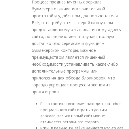
Процесс предназначенных зеркала
букмекера отличие исключительной
простотой и удобством для пользователя.
Всё, что требуются — перейти ноунсом
предоставленному альтернативному адресу
сайта, после не клиент получает полную
доступ ко обо сервисам и функциям
букмекерской конторы. Важное
преимуществом является лишенный
необходимости устанавливать какие-либо
дополнительные программы или
приложения для обхода блокировок, что
гораздо упрощает процесс и экономит
время игрока.
Была тактика позволяет заходить на 1xbet
официального сайт играть в деньги
зеркало, только новый сайт мог не
отличается остального старого.
игры, в казино 1xBet live найдется что-то для