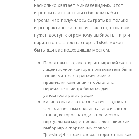
насколько хватает миндалевидных. Этот
игровой сайт настолько битком набит
играми, что получилось сыграть во только
игры практически нельзя. Так что, если вам
нужен доступ к огромному выбирать” “игр и
вариантов ставок на спорт, 1xBet может
быть ддя вас подходящим местом.
Перед намного, как открыть игровой счет в
лицензионной конторе, пользователь быть
ознакомиться с ограничениями и
правилами компании, чтобы знать
перечисленные требования для
успешности регистрации.
Казино сайта ставок One X Bet — одно из
самых известных онлайн-казино и сайтов
ставок, которое находит свое место и
виртуальном мире, предлагалось широкий
выбор игр и спортивных ставок.”
“[newline]Этот сайт сверхавторитетный как