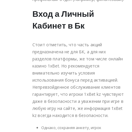
Вход а Личный
Кабинет в Бк
Стоит отметить, что часть акций
предназначена не для БК, а для них
разделов платформы, же том числе онлайн
казино 1xBet. Но рекомендуется
внимательно изучить условия
использования бонуса перед активацией.
Непревзойденное обслуживание клиентов
гарантирует, что игроки 1xBet kz чувствуют
даже в безопасности а уважении при игре в
любую игру на сайте, же информация 1xBet
kz всегда находится в безопасности.
Однако, сохраняя анкету, игрок