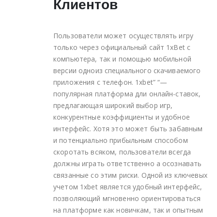
Клиентов
Пользователи может осуществлять игру
только через официальный сайт 1xBet с
компьютера, так и помощью мобильной
версии одноиз специального скачиваемого
приложения с телефон. 1xbet” “—
популярная платформа дли онлайн-ставок,
предлагающая широкий выбор игр,
конкурентные коэффициенты и удобное
интерфейс. Хотя это может быть забавным
и потенциально прибыльным способом
скоротать всяком, пользователи всегда
должны играть ответственно а осознавать
связанные со этим риски. Одной из ключевых
учетом 1xbet является удобный интерфейс,
позволяющий мгновенно ориентироваться
на платформе как новичкам, так и опытным