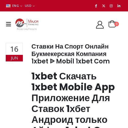
ENG
USD
0
Ставки На Спорт Онлайн
16
Букмекерская Компания
JUN
1xbet ᐉ Mobil 1xbet Com
1xbet Скачать
1xbet Mobile App
Приложение Для
Ставок 1хбет
Андроид только