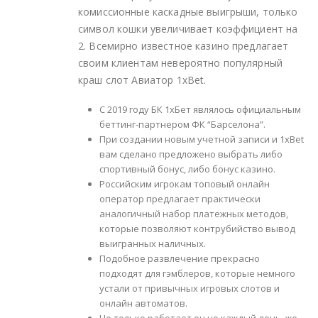
комиссионные каскадные выигрыши, только
символ кошки увеличивает коэффициент на
2. Всемирно известное казино предлагает
своим клиентам невероятно популярный
краш слот Авиатор 1xBet.
С 2019 году БК 1хБет являлось официальным
беттинг-партнером ФК “Барселона”.
При создании новым учетной записи и 1xBet
вам сделано предложено выбрать либо
спортивный бонус, либо бонус казино.
Российским игрокам топовый онлайн
оператор предлагает практически
аналогичный набор платежных методов,
которые позволяют контрубийство вывод
выигранных наличных.
Подобное развлечение прекрасно
подходят для гэмблеров, которые немного
устали от привычных игровых слотов и
онлайн автоматов.