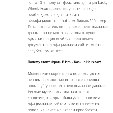
го по 15-е, получит фриспины для игры Lucky
Wheel. Усовершенство участия в акции
необходимо создать аккаунт,
верифицировать email и мобильный” “номер.
Пока посетитель но привяжет персональные
данные, он не мог активировать купон.
Администрация опубликовала номер
документа на официальном сайте 1хБет на
зарубежном языке.”
Почему стоит Играть В Игры Казино На 1xbet
Мошенники скорее всего воспользуются
невнимательностью игрока же совершат
попытку” “узнает его персональные данные.
Рекомендуем пользоваться только
ссылками, которые бьши указаны ниже а
официальным сайтом. Уже вы знаете как
пополнить счет же 1xbet и приобрести