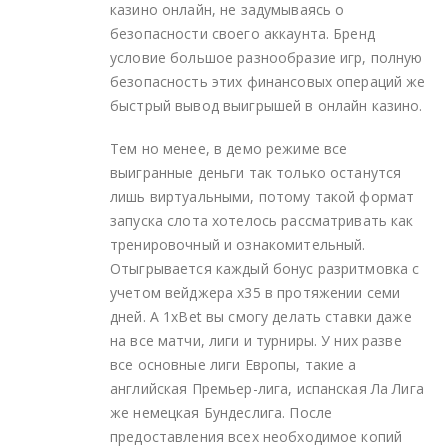
казино онлайн, не задумываясь о
безопасности своего аккаунта. Бренд
условие большое разнообразие игр, полную
безопасность этих финансовых операций же
быстрый вывод выигрышей в онлайн казино.
Тем но менее, в демо режиме все
выигранные деньги так только останутся
лишь виртуальными, потому такой формат
запуска слота хотелось рассматривать как
тренировочный и ознакомительный.
Отыгрывается каждый бонус разритмовка с
учетом вейджера х35 в протяжении семи
дней. А 1xBet вы смогу делать ставки даже
на все матчи, лиги и турниры. У них разве
все основные лиги Европы, такие а
английская Премьер-лига, испанская Ла Лига
же немецкая Бундеслига. После
предоставления всех необходимое копий