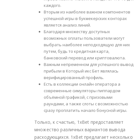
каждого.
Вторым из наиболее важном компонентов
успешной игры в букмекерских конторах
является анализ линий.
Благодаря множеству доступных
возможных оплаты пользователи могут
выбрать наиболее неподходящую для них
путем, будь то кредитная карта,
банковский перевод или криптовалюта.
Важным непременном для успешного вывод
прибыли в Который икс Бет являлась
верифицированный профиль.
Есть в коллекции онлайн оператора а
современные симуляторы пиппардом
объёмной графикой, с призовыми
раундами, а также слоты с возможностью
сразу проплатить начало бонусной игры.
Только, к счастью, 1xBet предоставляет
множество различных вариантов вывода
расходующихся. 1xBet предлагает несколько