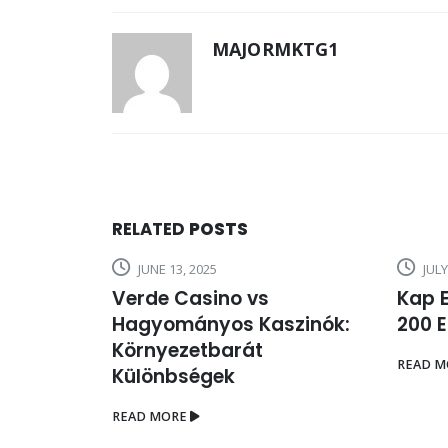
MAJORMKTG1
RELATED
POSTS
JUNE 13, 2025
JULY
Verde Casino vs
Kap E
Hagyományos Kaszinók:
200 E
Környezetbarát
READ M
Különbségek
READ MORE