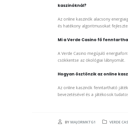
kaszinóknál?
Az online kaszinók alacsony energia
és hatékony algoritmusokat fejleszte
Mi a Verde Casino fő fenntartha
A Verde Casino megújuló energiaforrá
csökkentse az ökológiai lábnyomát.
Hogyan ösztönzik az online kasz
Az online kaszinók fenntartható ját
bevezetésével és a játékosok tudatos
BY
MAJORMKTG1
VERDE CA