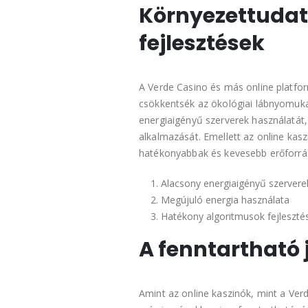
Környezettudat
fejlesztések
A Verde Casino és más online platfor
csökkentsék az ökológiai lábnyomuka
energiaigényű szerverek használatát
alkalmazását. Emellett az online kas
hatékonyabbak és kevesebb erőforrá
Alacsony energiaigényű szervere
Megújuló energia használata
Hatékony algoritmusok fejleszté
A fenntartható 
Amint az online kaszinók, mint a Ver