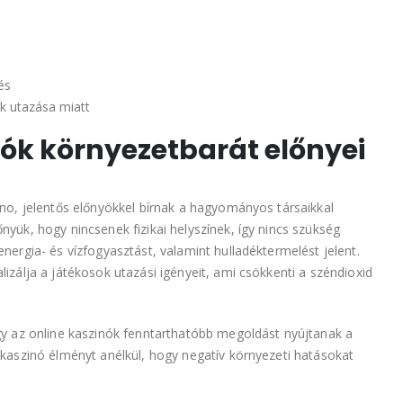
és
k utazása miatt
nók környezetbarát előnyei
ino, jelentős előnyökkel bírnak a hagyományos társaikkal
yük, hogy nincsenek fizikai helyszínek, így nincs szükség
nergia- és vízfogyasztást, valamint hulladéktermelést jelent.
izálja a játékosok utazási igényeit, ami csökkenti a széndioxid
gy az online kaszinók fenntarthatóbb megoldást nyújtanak a
 kaszinó élményt anélkül, hogy negatív környezeti hatásokat