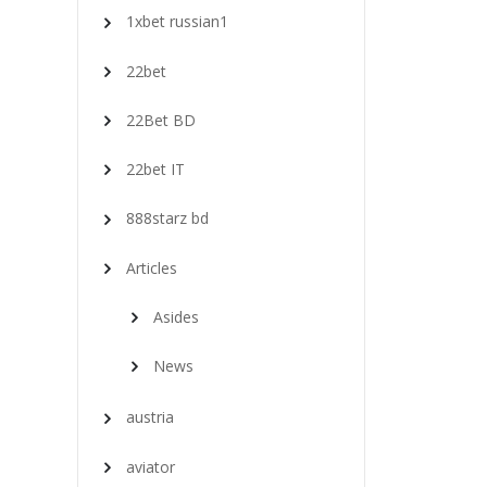
1xbet russian1
22bet
22Bet BD
22bet IT
888starz bd
Articles
Asides
News
austria
aviator