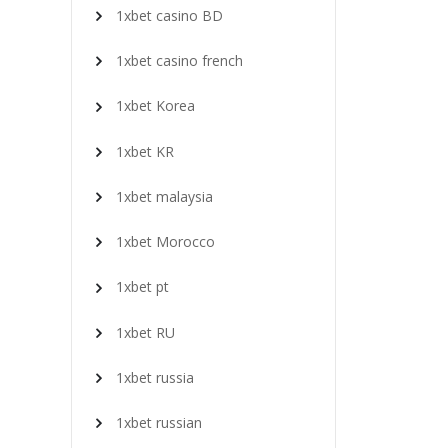
1xbet casino BD
1xbet casino french
1xbet Korea
1xbet KR
1xbet malaysia
1xbet Morocco
1xbet pt
1xbet RU
1xbet russia
1xbet russian