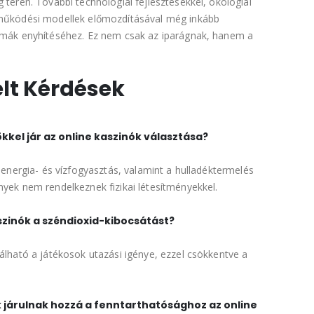
terén. További technológiai fejlesztésekkel, ökológiai
 működési modellek előmozdításával még inkább
émák enyhítéséhez. Ez nem csak az iparágnak, hanem a
lt Kérdések
kel jár az online kaszinók választása?
 energia- és vízfogyasztás, valamint a hulladéktermelés
yek nem rendelkeznek fizikai létesítményekkel.
szinók a széndioxid-kibocsátást?
álható a játékosok utazási igénye, ezzel csökkentve a
k járulnak hozzá a fenntarthatósághoz az online