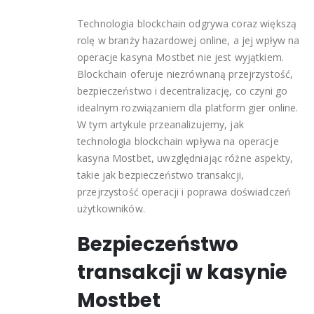
Technologia blockchain odgrywa coraz większą
rolę w branży hazardowej online, a jej wpływ na
operacje kasyna Mostbet nie jest wyjątkiem.
Blockchain oferuje niezrównaną przejrzystość,
bezpieczeństwo i decentralizację, co czyni go
idealnym rozwiązaniem dla platform gier online.
W tym artykule przeanalizujemy, jak
technologia blockchain wpływa na operacje
kasyna Mostbet, uwzględniając różne aspekty,
takie jak bezpieczeństwo transakcji,
przejrzystość operacji i poprawa doświadczeń
użytkowników.
Bezpieczeństwo
transakcji w kasynie
Mostbet