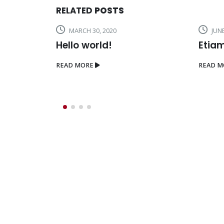
RELATED
POSTS
JUNE 13, 2016
JANU
Etiam laoreet sem
Игро
Игра
READ MORE
Реги
READ M