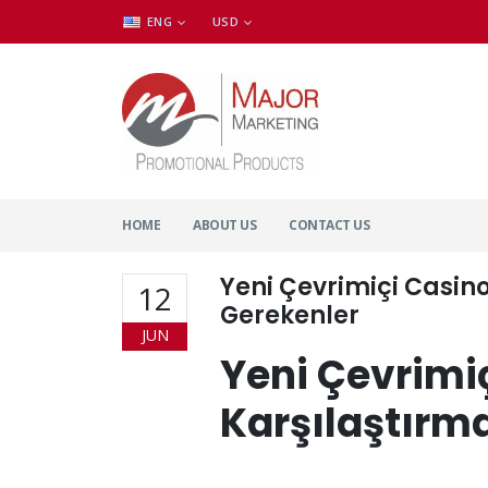
ENG
USD
HOME
ABOUT US
CONTACT US
Yeni Çevrimiçi Casino
12
Gerekenler
JUN
Yeni Çevrimiç
Karşılaştırma