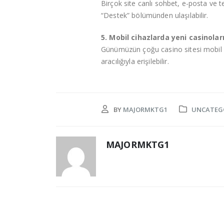
Birçok site canlı sohbet, e-posta ve t
“Destek” bölümünden ulaşılabilir.
5. Mobil cihazlarda yeni casinolar
Günümüzün çoğu casino sitesi mobil 
aracılığıyla erişilebilir.
BY
MAJORMKTG1
UNCATEG
MAJORMKTG1