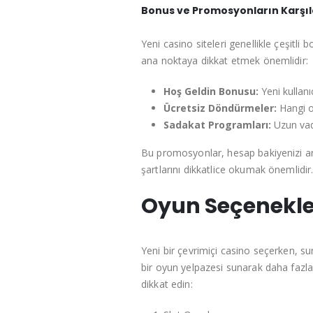
Bonus ve Promosyonların Karşıl
Yeni casino siteleri genellikle çeşitli
ana noktaya dikkat etmek önemlidir:
Hoş Geldin Bonusu:
Yeni kullanıc
Ücretsiz Döndürmeler:
Hangi oy
Sadakat Programları:
Uzun vad
Bu promosyonlar, hesap bakiyenizi artır
şartlarını dikkatlice okumak önemlidir
Oyun Seçenekler
Yeni bir çevrimiçi casino seçerken, su
bir oyun yelpazesi sunarak daha fazl
dikkat edin: