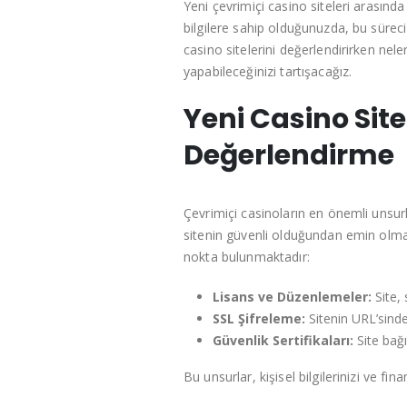
Yeni çevrimiçi casino siteleri arasınd
bilgilere sahip olduğunuzda, bu süreci
casino sitelerini değerlendirirken nel
yapabileceğinizi tartışacağız.
Yeni Casino Site
Değerlendirme
Çevrimiçi casinoların en önemli unsurl
sitenin güvenli olduğundan emin olma
nokta bulunmaktadır:
Lisans ve Düzenlemeler:
Site, 
SSL Şifreleme:
Sitenin URL’sind
Güvenlik Sertifikaları:
Site bağı
Bu unsurlar, kişisel bilgilerinizi ve fi