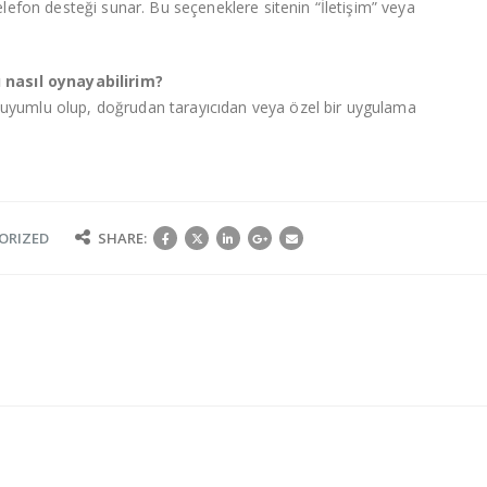
elefon desteği sunar. Bu seçeneklere sitenin “İletişim” veya
ı nasıl oynayabilirim?
uyumlu olup, doğrudan tarayıcıdan veya özel bir uygulama
ORIZED
SHARE: