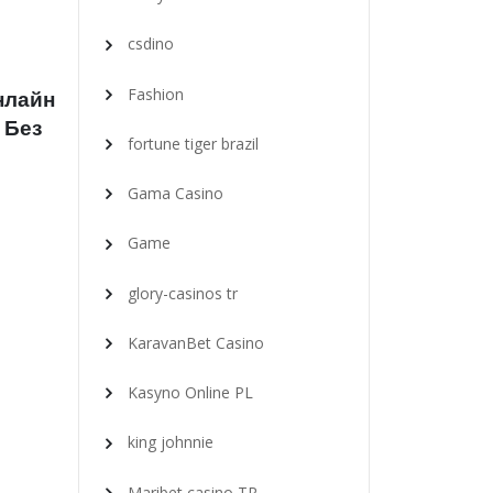
csdino
JANUARY 21, 2025
JANUARY 21
Fashion
о
“Sweets Rush Xmas ️
Ставки а
Δοκίμασε Δωρεαν Το Slot
Казино 1
fortune tiger brazil
Της Sensible Εδώ!
официал
Gama Casino
READ MORE
READ MORE
Game
glory-casinos tr
KaravanBet Casino
Kasyno Online PL
king johnnie
Maribet casino TR