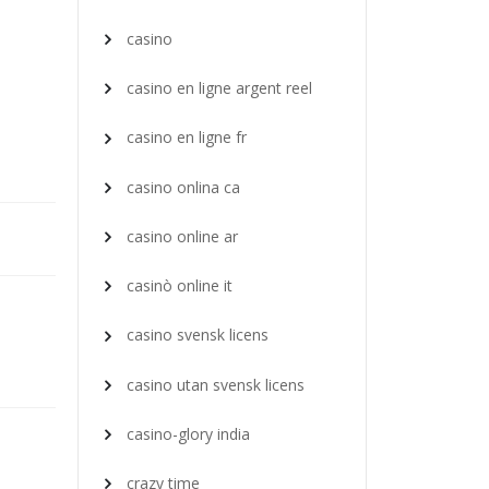
casino
casino en ligne argent reel
casino en ligne fr
casino onlina ca
casino online ar
casinò online it
casino svensk licens
casino utan svensk licens
casino-glory india
crazy time