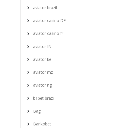
aviator brazil
aviator casino DE
aviator casino fr
aviator IN
aviator ke
aviator mz
aviator ng
b1bet brazil
Bag
Bankobet