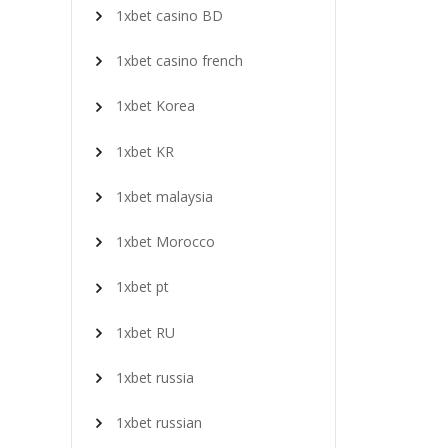
1xbet casino BD
1xbet casino french
1xbet Korea
1xbet KR
1xbet malaysia
1xbet Morocco
1xbet pt
1xbet RU
1xbet russia
1xbet russian