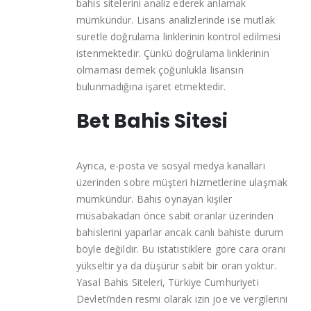
bahis sitelerini analiz ederek anlamak
mümkündür. Lisans analizlerinde ise mutlak
suretle doğrulama linklerinin kontrol edilmesi
istenmektedir. Çünkü doğrulama linklerinin
olmaması demek çoğunlukla lisansın
bulunmadığına işaret etmektedir.
Bet Bahis Sitesi
Ayrıca, e-posta ve sosyal medya kanalları
üzerinden sobre müşteri hizmetlerine ulaşmak
mümkündür. Bahis oynayan kişiler
müsabakadan önce sabit oranlar üzerinden
bahislerini yaparlar ancak canlı bahiste durum
böyle değildir. Bu istatistiklere göre cara oranı
yükseltir ya da düşürür sabit bir oran yoktur.
Yasal Bahis Siteleri, Türkiye Cumhuriyeti
Devleti’nden resmi olarak izin joe ve vergilerini