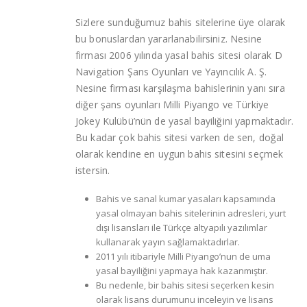
Sizlere sunduğumuz bahis sitelerine üye olarak
bu bonuslardan yararlanabilirsiniz. Nesine
firması 2006 yılında yasal bahis sitesi olarak D
Navigation Şans Oyunları ve Yayıncılık A. Ş.
Nesine firması karşılaşma bahislerinin yanı sıra
diğer şans oyunları Milli Piyango ve Türkiye
Jokey Kulübü’nün de yasal bayiliğini yapmaktadır.
Bu kadar çok bahis sitesi varken de sen, doğal
olarak kendine en uygun bahis sitesini seçmek
istersin.
Bahis ve sanal kumar yasaları kapsamında
yasal olmayan bahis sitelerinin adresleri, yurt
dışı lisansları ile Türkçe altyapılı yazılımlar
kullanarak yayın sağlamaktadırlar.
2011 yılı itibariyle Milli Piyango’nun de uma
yasal bayiliğini yapmaya hak kazanmıştır.
Bu nedenle, bir bahis sitesi seçerken kesin
olarak lisans durumunu inceleyin ve lisans