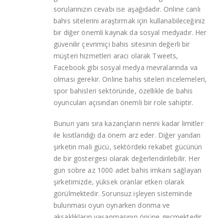
sorularınızın cevabı ise aşağıdadır. Online canlı
bahis sitelerini araştırmak için kullanabileceğiniz
bir diğer önemli kaynak da sosyal medyadır. Her
güvenilir çevrimiçi bahis sitesinin değerli bir
müşteri hizmetleri aracı olarak Tweets,
Facebook gibi sosyal medya mevralarında va
olması gerekir. Online bahis siteleri incelemeleri,
spor bahisleri sektöründe, özellikle de bahis
oyuncuları açısından önemli bir role sahiptir.
Bunun yanı sıra kazançların nenni kadar limitler
ile kısıtlandığı da önem arz eder. Diğer yandan
şirketin mali gücü, sektördeki rekabet gücünün
de bir göstergesi olarak değerlendirilebilir. Her
gün sobre az 1000 adet bahis imkanı sağlayan
şirketimizde, yüksek oranlar etken olarak
görülmektedir. Sorunsuz işleyen sisteminde
bulunması oyun oynarken donma ve
aksaklıkların yaşanmasının önüne geçmektedir.