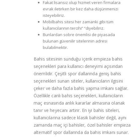
Fakat lisansız olup hizmet veren firmalara
evrak iletirken bir kez daha düşünmenizi
isteyebiliriz.
Mobilbahis sitesi her zamanki gibi tüm
kullanıcılarının tercihi” “diyebiliriz.
Bunlardan sobre önemlisi de piyasada
bulunan güvenilir sitelerinin adresi
bulabilmektir.
Bahis sitesinin sunduğu içerik empieza bahis
seçenekleri para kullanıcı deneyimi açısından
önemlidir. Çeşitli spor dallarında geniş bahis
seçenekleri sunan siteler, kullanıcıların ilgisini
çeker ve daha fazla bahis yapma imkanı sağlar.
Özellikle canlı bahis seçenekleri, kullanıcıların
maç esnasında anlık kararlar almasına olanak
tanır ve heyecanı artırır. En iyi bahis siteleri,
kullanıcılarına sadece klasik bahisler değil, aynı
zamanda maç içi bahisler, özel bahisler empieza
alternatif spor dallarında da bahis imkanı sunar.