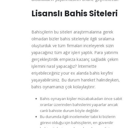
Lisanslı Bahis Siteleri
Bahisçilerin bu siteleri araştırmalarına gerek
olmadan bizler bahis siteleriyle ilgili sıralama
oluşturduk ve tüm firmaları inceleyerek sizin
yapacağınız tüm ağır işleri yaptık. Para yatırımı
gerçekleştirdik empieza kazanç sağladık çekim
işlemini nasıl yapacağız? İnternette
erişebileceğiniz your ex alanda bahis keyfini
yaşayabilirsiniz. Bu durum hareket halindeyken,
bahis oynamanızı çok kolaylaştırır.
Bahis oynayan kişiler müsabakadan önce sabit
oranlar üzerinden bahislerini yaparlar ancak
canlı bahiste durum böyle değildir.
Bu durumda ilgili incelemeler tabii ki bizlerin
görevi olduğu için bahisçilerin, en güvenilir