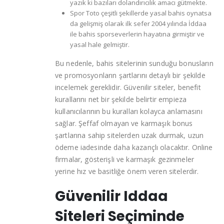
yazık ki bazıları dolandırıcılık amacı gütmekte.
Spor Toto çeşitli şekillerde yasal bahis oynatsa
da gelişmiş olarak ilk sefer 2004 yılında İddaa
ile bahis sporseverlerin hayatına girmiştir ve
yasal hale gelmiştir.
Bu nedenle, bahis sitelerinin sunduğu bonusların
ve promosyonların şartlarını detaylı bir şekilde
incelemek gereklidir. Güvenilir siteler, benefit
kurallarını net bir şekilde belirtir empieza
kullanıcılarının bu kuralları kolayca anlamasını
sağlar. Şeffaf olmayan ve karmaşık bonus
şartlarına sahip sitelerden uzak durmak, uzun
ödeme iadesinde daha kazançlı olacaktır. Online
firmalar, gösterişli ve karmaşık gezinmeler
yerine hız ve basitliğe önem veren sitelerdir.
Güvenilir Iddaa
Siteleri Seçiminde