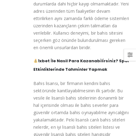
durumlarda dahi hiçbir kayıp olmamaktadır. Yeni
adres üzerinden tüm faaliyetler devam
ettirilirken aynı zamanda farklı ödeme sistemleri
üzerinden kazançların çekim talimatları da
verilebilir. Kullanıcı deneyimi, bir bahis sitesini
seçerken göz önünde bulundurulması gereken
en önemli unsurlardan biridir.
1xbet İle Nasil Para Kazanabi̇li̇rsi̇ni̇z? Spor
Etki̇nli̇kleri̇nde Tahmi̇nler Yapmak
Bahis lisansı, bir firmanın kendini bahis
sektöründe kanıtlayabilmesinin ilk şartıdır. Bu
vesile ile lisanslı bahis sitelerinin donanımlı bir
hal içerisinde olması ile bahis severler para
güvenilir ortamda bahis oynayabilme ayrıcalığını
yakalamaktadır. Peki lisanslı canlı bahis siteleri
nelerdir, en iyi lisanslı bahis siteleri listesi ve
güvenilir lisanslı bahis siteleri hangisidir