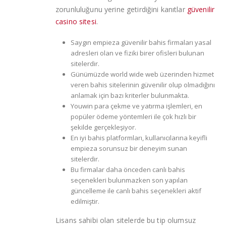
zorunluluğunu yerine getirdiğini kanıtlar
güvenilir
casino sitesi
.
Saygın empieza güvenilir bahis firmaları yasal
adresleri olan ve fiziki birer ofisleri bulunan
sitelerdir.
Günümüzde world wide web üzerinden hizmet
veren bahis sitelerinin güvenilir olup olmadığını
anlamak için bazı kriterler bulunmakta.
Youwin para çekme ve yatırma işlemleri, en
popüler ödeme yöntemleri ile çok hızlı bir
şekilde gerçekleşiyor.
En iyi bahis platformları, kullanıcılarına keyifli
empieza sorunsuz bir deneyim sunan
sitelerdir.
Bu firmalar daha önceden canlı bahis
seçenekleri bulunmazken son yapılan
güncelleme ile canlı bahis seçenekleri aktif
edilmiştir.
Lisans sahibi olan sitelerde bu tip olumsuz