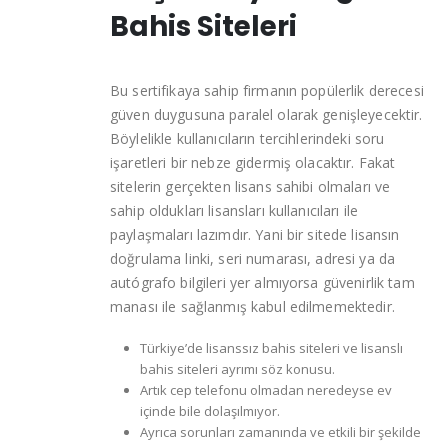
Bahis Siteleri
Bu sertifikaya sahip firmanın popülerlik derecesi
güven duygusuna paralel olarak genişleyecektir.
Böylelikle kullanıcıların tercihlerindeki soru
işaretleri bir nebze gidermiş olacaktır. Fakat
sitelerin gerçekten lisans sahibi olmaları ve
sahip oldukları lisansları kullanıcıları ile
paylaşmaları lazımdır. Yani bir sitede lisansın
doğrulama linki, seri numarası, adresi ya da
autógrafo bilgileri yer almıyorsa güvenirlik tam
manası ile sağlanmış kabul edilmemektedir.
Türkiye’de lisanssız bahis siteleri ve lisanslı
bahis siteleri ayrımı söz konusu.
Artık cep telefonu olmadan neredeyse ev
içinde bile dolaşılmıyor.
Ayrıca sorunları zamanında ve etkili bir şekilde