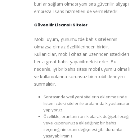
bunlar sağlam olması yanı sıra güvenilir altyapı
empieza lisans hizmetleri de vermektedir.
Güvenilir Lisanslı Siteler
Mobil uyum, günümüzde bahis sitelerinin
olmazsa olmaz özelliklerinden biridir.
Kullanıcılar, mobil cihazları üzerinden istedikleri
her a great bahis yapabilmek isterler. Bu
nedenle, iyi bir bahis sitesi mobil uyumlu olmalı
ve kullanıcılarına sorunsuz bir mobil deneyim
sunmalıdır.
Sonrasında weil yeni sitelerin eklenmesinde
listemizdeki siteler ile aralarında kıyaslamalar
yapıyoruz.
Özellikle, oranların anlık olarak değişebileceği
veya kuponunuza eklediğiniz bir bahis
seçeneğinin oranı değişmesi gibi durumlar
yaşayabilirsiniz.