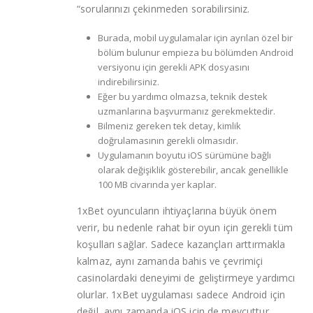
“sorularınızı çekinmeden sorabilirsiniz.
Burada, mobil uygulamalar için ayrılan özel bir
bölüm bulunur empieza bu bölümden Android
versiyonu için gerekli APK dosyasını
indirebilirsiniz.
Eğer bu yardımcı olmazsa, teknik destek
uzmanlarına başvurmanız gerekmektedir.
Bilmeniz gereken tek detay, kimlik
doğrulamasının gerekli olmasıdır.
Uygulamanın boyutu iOS sürümüne bağlı
olarak değişiklik gösterebilir, ancak genellikle
100 MB civarında yer kaplar.
1xBet oyuncuların ihtiyaçlarına büyük önem
verir, bu nedenle rahat bir oyun için gerekli tüm
koşulları sağlar. Sadece kazançları arttırmakla
kalmaz, aynı zamanda bahis ve çevrimiçi
casinolardaki deneyimi de geliştirmeye yardımcı
olurlar. 1xBet uygulaması sadece Android için
değil, aynı zamanda iOS için de mevcuttur.