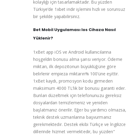
kolaylığı için tasarlamaktadır. Bu yüzden
Türkiye’de 1xbet indir işlemini hızlı ve sorunsuz
bir şekilde yapabilirsiniz.
Bet Mobil Uygulaması Ios Cihaza Nasıl
Yüklenir?
1xBet app iOS ve Android kullanıcılarına
hoşgeldin bonusu alma şansı veriyor. Ödeme
miktarı, ilk depozitonun büyüklüğüne göre
belirlenir empieza miktarın% 100’üne eşittir.
1xBet kaydı, promosyon kodu girmeden
maksimum 4000 TL’lik bir bonusu garanti eder.
Bunları düzeltmek için telefonunuzu gereksiz
dosyalardan temizlemeniz ve yeniden
başlatmanız önerilir. Eğer bu yardımcı olmazsa,
teknik destek uzmanlarına başvurmanız
gerekmektedir. Destek ekibi Türkçe ve İngilizce
dillerinde hizmet vermektedir, bu yüzden”