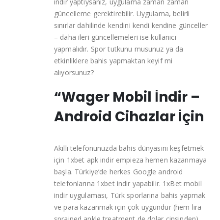
indir yaptıysanız, uygulama zaman zaman
güncelleme gerektirebilir. Uygulama, belirli
sınırlar dahilinde kendini kendi kendine günceller
– daha ileri güncellemeleri ise kullanıcı
yapmalıdır. Spor tutkunu musunuz ya da
etkinliklere bahis yapmaktan keyif mi
alıyorsunuz?
“Wager Mobil İndir –
Android Cihazlar İçin
Akıllı telefonunuzda bahis dünyasını keşfetmek
için 1xbet apk indir empieza hemen kazanmaya
başla. Türkiye’de herkes Google android
telefonlarına 1xbet indir yapabilir. 1xBet mobil
indir uygulaması, Türk sporlarına bahis yapmak
ve para kazanmak için çok uygundur (hem lira
sprained ankle treatment de dolar cinsinden).