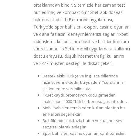
ortaklarından biridir. Sitemizde her zaman test
out edilmiş ve kompakt bir 1xbet apk dosyası
bulunmaktadır. 1xBet mobil uygulaması,
Türkiye’de spor bahisleri, e-spor, casino oyunları
ve daha fazlasını deneyimlemenizi sağlar. 1xbet
indir işlemi, kullanıcılara basit ve hızlı bir kurulum
süreci sunar. 1xBet’in mobil uygulaması, kullanıcı
dostu arayüzü, düşük internet trafiği kullanımı
ve 24/7 müşteri desteği ile dikkat çeker.
Destek ekibi Türkçe ve İngilizce dillerinde
hizmet vermektedir, bu yüzden” “sorularınızı
çekinmeden sorabilirsiniz.
1xBet kaydı, promosyon kodu girmeden
maksimum 4000 TL’lik bir bonusu garanti eder.
Mobil bahisleri tercih eden kullanıcılar için bu
en kaliteli seçenektir.
Bu bölümde çok fazla buton yoktur, her şey
sezgisel olarak anlaşılır.
Spor bahisleri, casino oyunları, canlı bahisler,