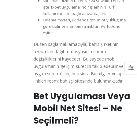
Minimum hizmet ücreti ve 24 sewaktu erişim –
işte 1xbet uygulama indir işleminin Türk
kullanıcıları için başlıca avantajları.
Ödeme miktarı, ilk depozitonun büyüklüğüne
göre belirlenir empieza miktarın% 100’üne
eşittir.
Düzen sağlamak amacıyla, bahis şirketinin
uzmanları dağıtım dosyasının sürüm
değişikliklerini kaydeder. Bu sayede mobil
uygulamanın gelişim sürecini takip edebilir ve en
uygun sürümü seçebilirsiniz. Bu bilgiler ve apk
linkleri resmi bahisçi sitesinde bulunmaktadır.
Bet Uygulaması Veya
Mobil Net Sitesi – Ne
Seçilmeli?