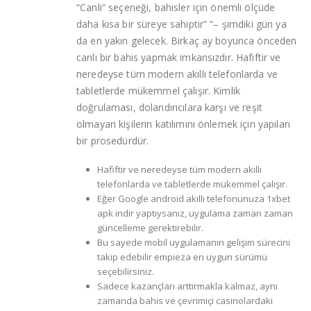
“Canlı” seçeneği, bahisler için önemli ölçüde
daha kısa bir süreye sahiptir” “– şimdiki gün ya
da en yakın gelecek. Birkaç ay boyunca önceden
canlı bir bahis yapmak imkansızdır. Hafiftir ve
neredeyse tüm modern akıllı telefonlarda ve
tabletlerde mükemmel çalışır. Kimlik
doğrulaması, dolandırıcılara karşı ve reşit
olmayan kişilerin katılımını önlemek için yapılan
bir prosedürdür.
Hafiftir ve neredeyse tüm modern akıllı
telefonlarda ve tabletlerde mükemmel çalışır.
Eğer Google android akıllı telefonunuza 1xbet
apk indir yaptıysanız, uygulama zaman zaman
güncelleme gerektirebilir.
Bu sayede mobil uygulamanın gelişim sürecini
takip edebilir empieza en uygun sürümü
seçebilirsiniz.
Sadece kazançları arttırmakla kalmaz, aynı
zamanda bahis ve çevrimiçi casinolardaki