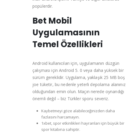
popülerdir.
Bet Mobil
Uygulamasının
Temel Özellikleri
Android kullanıcıları için, uygulamanın düzgün
çalışması için Android 5. 0 veya daha yüksek bir
sürüm gereklidir. Uygulama, yaklaşık 25 MB boş
joe tüketir, bu nedenle yeterli depolama alanınız
olduğundan emin olun. Maçın nerede oynandığı
önemli değil – biz Türkler sporu severiz.
Kaybetmeyi göze alabileceğinizden daha
fazlasını harcamayın.
1xbet, spor etkinlikleri hayranları için büyük bir
spor kitabına sahiptir.