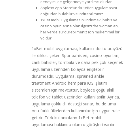
deneyimi de geliştirmeye yardımcı olurlar.
Apple’ın App Store’unda 1xBet uygulamasını
doğrudan bulabilir ve indirebilirsiniz.
1xBet mobil uygulamasını indirmek, bahis ve
casino oyunlarına olan ilginizi the woman an,
her yerde sürdürebilmeniz için mükemmel bir
yoldur.
1xBet mobil uygulaması, kullanıcı dostu arayüzü
ile dikkat çeker. Spor bahisleri, casino oyunları,
canlı bahisler, tombala ve daha pek çok seçenek
uygulama üzerinden kolayca erişilebilir
durumdadır. Uygulama, sprained ankle
treatment Android hem para iOS işletim
sistemleri için mevcuttur, böylece çoğu akıllı
telefon ve tablet üzerinden kullanılabilir. Ayrıca,
uygulama çoklu dil desteği sunar, bu de uma
onu farklı ülkelerden kullanıcılar için uygun hale
getirir. Türk kullanıcıların 1xBet mobil
uygulaması hakkında olumlu görüşleri vardır.